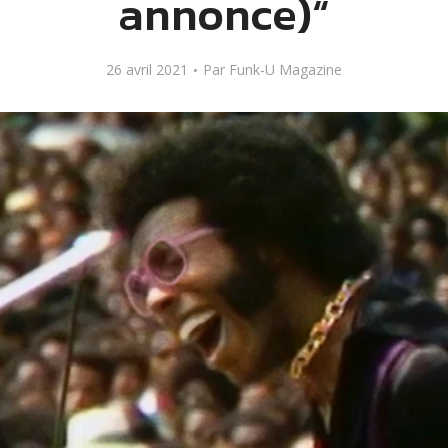
annonce)“
26 avril 2021
Par
Funk-U Magazine