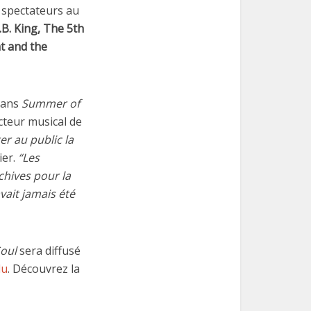
 spectateurs au
.B. King, The 5th
t and the
 dans
Summer of
ecteur musical de
ter au public la
ier.
“Les
chives pour la
vait jamais été
oul
sera diffusé
lu
. Découvrez la