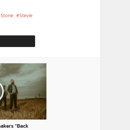
y Stone
Stevie
hakers “Back