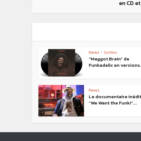
en CD e
News
Sorties
•
“Maggot Brain” de
Funkadelic en versions.
News
Le documentaire inédi
“We Want the Funk!”...