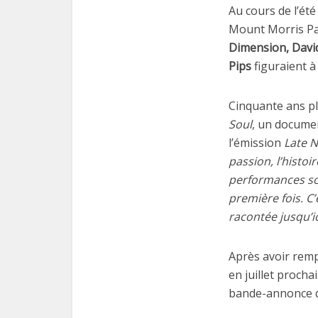
Au cours de l’été
Mount Morris P
Dimension, David
Pips
figuraient à
Cinquante ans pl
Soul
, un documen
l’émission
Late N
passion, l’histoi
performances son
première fois. C’
racontée jusqu’ici
Après avoir remp
en juillet procha
bande-annonce d