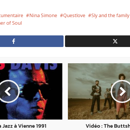
umentaire
Nina Simone
Questlove
Sly and the famil
r of Soul
à Jazz à Vienne 1991
Vidéo : The Butts