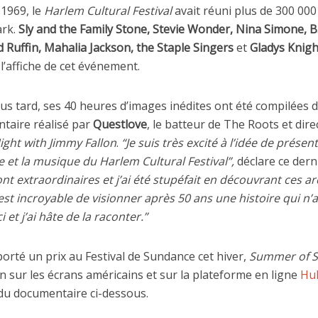
 1969, le
Harlem Cultural Festival
avait réuni plus de 300 000
ark.
Sly and the Family Stone, Stevie Wonder, Nina Simone, B
 Ruffin, Mahalia Jackson, the Staple Singers
et
Gladys Knigh
 l’affiche de cet événement.
us tard, ses 40 heures d’images inédites ont été compilées
taire réalisé par
Questlove
, le batteur de The Roots et dir
ight with Jimmy Fallon
.
“Je suis très excité à l’idée de présen
re et la musique du Harlem Cultural Festival”,
déclare ce dern
t extraordinaires et j’ai été stupéfait en découvrant ces ar
est incroyable de visionner après 50 ans une histoire qui n’a
 et j’ai hâte de la raconter.”
orté un prix au Festival de Sundance cet hiver,
Summer of S
in sur les écrans américains et sur la plateforme en ligne
Hu
u documentaire ci-dessous.