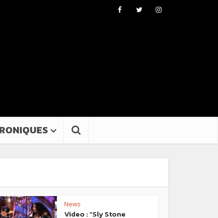
RONIQUES
News
Video : “Sly Stone