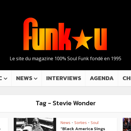
Le site du magazine 100% Soul Funk fondé en 1995
C
NEWS
INTERVIEWS
AGENDA
CH
Tag - Stevie Wonder
News
Sorties
Soul
•
•
e
“Black America Sings