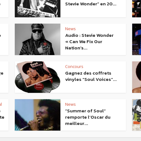
e
Stevie Wonder” en 20...
News
e
Audio : Stevie Wonder
« Can We Fix Our
Nation’s...
Concours
ge
Gagnez des coffrets
vinyles “Soul Voices”...
l
News
e
“Summer of Soul“
te
remporte l’Oscar du
meilleur...