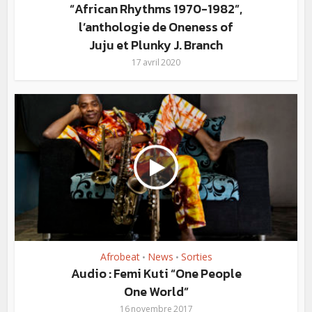
“African Rhythms 1970-1982”,
l’anthologie de Oneness of
Juju et Plunky J. Branch
17 avril 2020
Afrobeat
News
Sorties
•
•
Audio : Femi Kuti “One People
One World”
16 novembre 2017