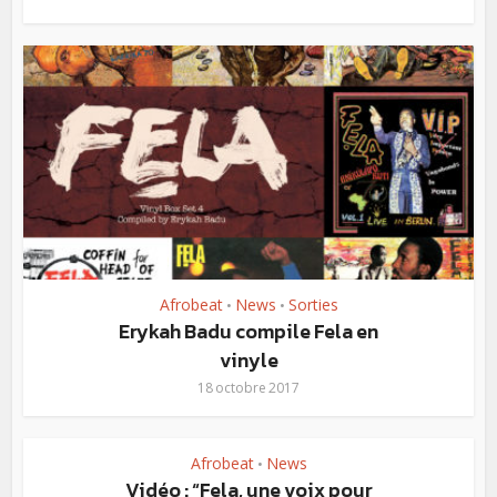
Afrobeat
News
Sorties
•
•
Erykah Badu compile Fela en
vinyle
18 octobre 2017
Afrobeat
News
•
Vidéo : “Fela, une voix pour