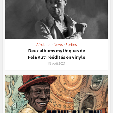
Afrobeat
News
Sorties
•
•
Deux albums mythiques de
Fela Kuti réédités en vinyle
18 août 2021