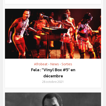
Afrobeat
News
Sorties
•
•
Fela : “Vinyl Box #5” en
décembre
28 octobre 2021