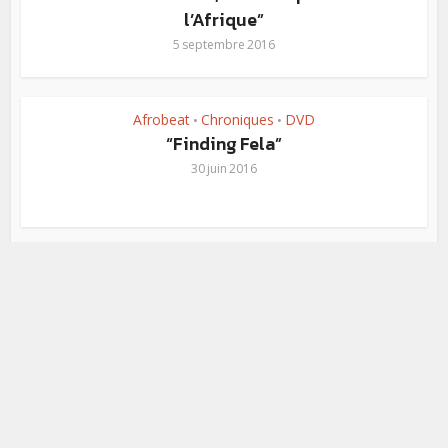
l’Afrique”
5 septembre 2016
Afrobeat
Chroniques
DVD
•
•
“Finding Fela”
30 juin 2016
Afrobeat
News
Sorties
•
•
Le documentaire “Finding Fela”
en DVD le 6 juillet
17 juin 2016