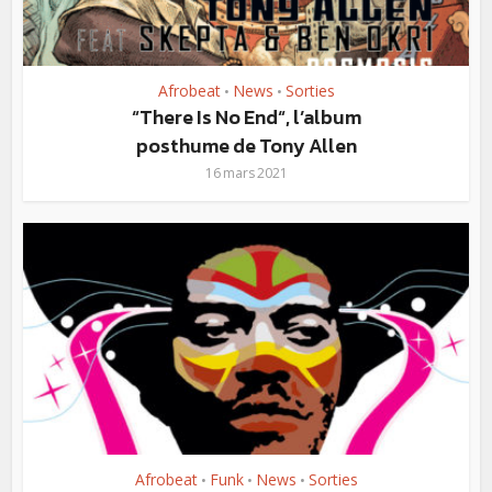
Afrobeat
News
Sorties
•
•
“There Is No End“, l’album
posthume de Tony Allen
16 mars 2021
Afrobeat
Funk
News
Sorties
•
•
•