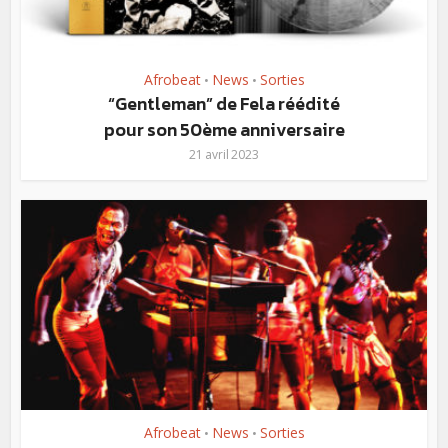
Afrobeat
News
Sorties
•
•
“Gentleman” de Fela réédité
pour son 50ème anniversaire
21 avril 2023
Afrobeat
News
Sorties
•
•