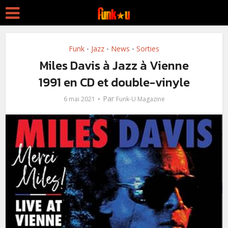
Funk
Jazz
News
Sorties
•
•
•
Miles Davis à Jazz à Vienne
1991 en CD et double-vinyle
Par
6 mai 2021
Funk-U Magazine