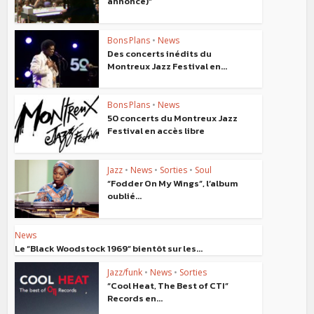
annonce)“
Bons Plans
•
News
Des concerts inédits du
Montreux Jazz Festival en...
Bons Plans
•
News
50 concerts du Montreux Jazz
Festival en accès libre
Jazz
•
News
•
Sorties
•
Soul
“Fodder On My Wings”, l’album
oublié...
News
Le “Black Woodstock 1969” bientôt sur les...
Jazz/funk
•
News
•
Sorties
“Cool Heat, The Best of CTI”
Records en...