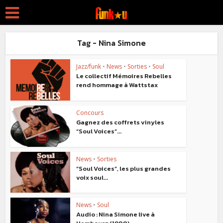
Tag - Nina Simone
Jazz/funk
•
News
•
Sorties
•
Soul
Le collectif Mémoires Rebelles
rend hommage à Wattstax
Concours
Gagnez des coffrets vinyles
“Soul Voices”...
News
•
Sorties
“Soul Voices”, les plus grandes
voix soul...
News
•
Soul
Audio : Nina Simone live à