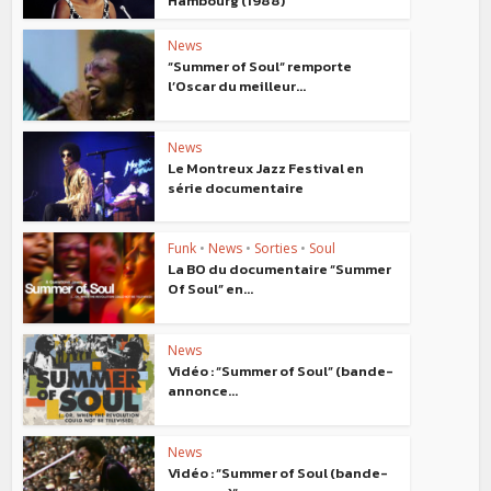
Hambourg (1988)
News
“Summer of Soul“ remporte
l’Oscar du meilleur...
News
Le Montreux Jazz Festival en
série documentaire
Funk
•
News
•
Sorties
•
Soul
La BO du documentaire “Summer
Of Soul” en...
News
Vidéo : “Summer of Soul” (bande-
annonce...
News
Vidéo : “Summer of Soul (bande-