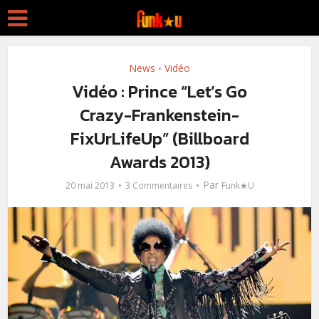
News
Vidéo
•
Vidéo : Prince “Let’s Go
Crazy-Frankenstein-
FixUrLifeUp” (Billboard
Awards 2013)
Par
20 mai 2013
3 Commentaires
Funk★U