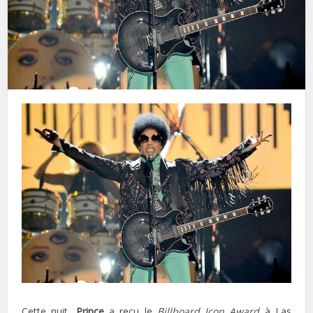
Cette nuit,
Prince
a reçu le
Billboard Icon Award
à Las