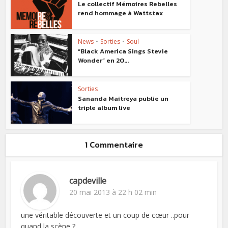
Le collectif Mémoires Rebelles
rend hommage à Wattstax
News
•
Sorties
•
Soul
“Black America Sings Stevie
Wonder” en 20...
Sorties
Sananda Maitreya publie un
triple album live
1 Commentaire
capdeville
20 mai 2013 à 22 h 02 min
une véritable découverte et un coup de cœur ..pour
quand la scène ?