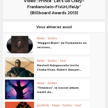
Vidéo : Prince “Let’s Go Crazy-
Frankenstein-FixUrLifeUp”
(Billboard Awards 2013)
Vous aimerez aussi
News
•
Sorties
“Maggot Brain” de Funkadelic en
versions...
News
•
Sorties
•
Soul
Meshell Ndegeocello invite
Chaka Khan, Robert Glasper...
News
•
Sorties
“Timeless”, le nouvel album
inédit de...
Jazz/funk
•
News
•
Sorties
•
Soul