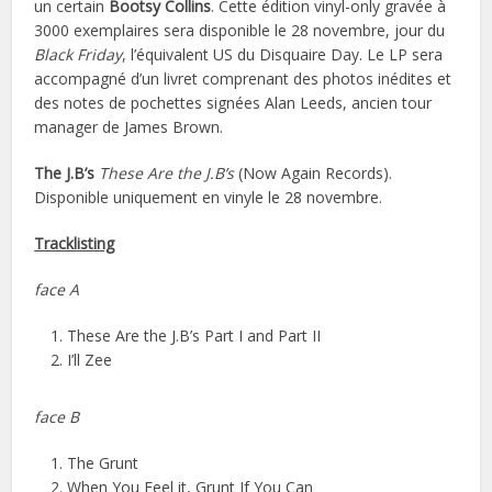
un certain
Bootsy Collins
. Cette édition vinyl-only gravée à
3000 exemplaires sera disponible le 28 novembre, jour du
Black Friday
, l’équivalent US du Disquaire Day. Le LP sera
accompagné d’un livret comprenant des photos inédites et
des notes de pochettes signées Alan Leeds, ancien tour
manager de James Brown.
The J.B’s
These Are the J.B’s
(Now Again Records).
Disponible uniquement en vinyle le 28 novembre.
Tracklisting
face A
These Are the J.B’s Part I and Part II
I’ll Zee
face B
The Grunt
When You Feel it, Grunt If You Can