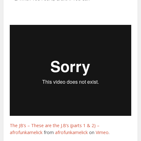
The JB’s – These are the J.B’s (parts 1 & 2) –
afrofunkamelick
from
afrofunkamelick
on
Vimeo
.