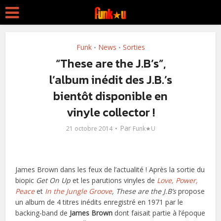
Funk
News
Sorties
•
•
“These are the J.B’s”,
l’album inédit des J.B.’s
bientôt disponible en
vinyle collector !
Par
21 octobre 2014
Funk★U
James Brown dans les feux de l’actualité ! Après la sortie du
biopic
Get On Up
et les parutions vinyles de
Love, Power,
Peace
et
In the Jungle Groove
, These are the J.B’s
propose
un album de 4 titres inédits enregistré en 1971 par le
backing-band de
James Brown
dont faisait partie à l’époque