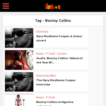
Tag - Bootsy Collins
Interview
Gary Mudbone Cooper, à chœur
ouvert
News
•
P-Funk
•
Sorties
Audio : Bootsy Collins “Album of
the Year #1...
Interviews @en
The Gary Mudbone Cooper
interview
News
•
P-Funk
Bootsy Collins en figurine