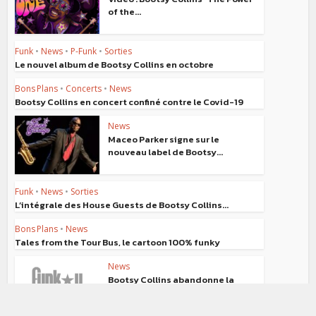
of the...
Funk
•
News
•
P-Funk
•
Sorties
Le nouvel album de Bootsy Collins en octobre
Bons Plans
•
Concerts
•
News
Bootsy Collins en concert confiné contre le Covid-19
News
Maceo Parker signe sur le
nouveau label de Bootsy...
Funk
•
News
•
Sorties
L’intégrale des House Guests de Bootsy Collins...
Bons Plans
•
News
Tales from the Tour Bus, le cartoon 100% funky
News
Bootsy Collins abandonne la
scène