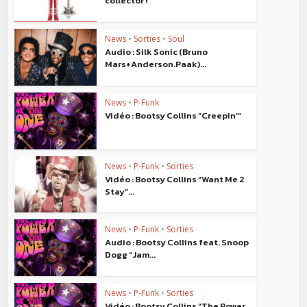
collector !
News
•
Sorties
•
Soul
Audio : Silk Sonic (Bruno
Mars+Anderson.Paak)...
News
•
P-Funk
Vidéo : Bootsy Collins “Creepin’“
News
•
P-Funk
•
Sorties
Vidéo : Bootsy Collins “Want Me 2
Stay”...
News
•
P-Funk
•
Sorties
Audio : Bootsy Collins feat. Snoop
Dogg “Jam...
News
•
P-Funk
•
Sorties
Vidéo : Bootsy Collins “The Power