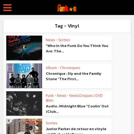
Tag - Vinyl
News
•
Sorties
“Who in the Funk Do You Think You
Are: The...
Album
•
Chroniques
Chronique : Sly and the Family
Stone “The First...
Funk
•
News
•
News Disques / DVD
@en
Audio : Midnight Blue “Coolin’ Out
(Club...
Sorties
Junior Parker de retour en vinyle