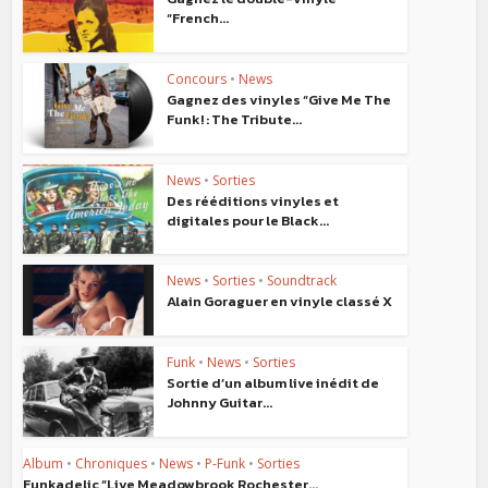
“French...
Concours
•
News
Gagnez des vinyles “Give Me The
Funk! : The Tribute...
News
•
Sorties
Des rééditions vinyles et
digitales pour le Black...
News
•
Sorties
•
Soundtrack
Alain Goraguer en vinyle classé X
Funk
•
News
•
Sorties
Sortie d’un album live inédit de
Johnny Guitar...
Album
•
Chroniques
•
News
•
P-Funk
•
Sorties
Funkadelic “Live Meadowbrook Rochester...