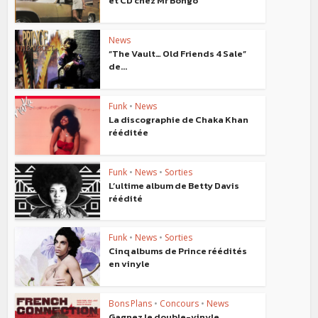
et CD chez Mr Bongo
News
“The Vault… Old Friends 4 Sale”
de...
Funk
•
News
La discographie de Chaka Khan
rééditée
Funk
•
News
•
Sorties
L’ultime album de Betty Davis
réédité
Funk
•
News
•
Sorties
Cinq albums de Prince réédités
en vinyle
Bons Plans
•
Concours
•
News
Gagnez le double-vinyle