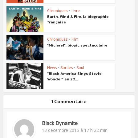
Chroniques
•
Livre
Earth, Wind & Fire, la biographie
française
Chroniques
•
Film
“Michael”, biopic spectaculaire
News
•
Sorties
•
Soul
“Black America Sings Stevie
Wonder” en 20...
1 Commentaire
Black Dynamite
13 décembre 2015 à 17 h 22 min