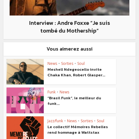
Interview : Andre Foxxe “Je suis
tombé du Mothership”
Vous aimerez aussi
News
•
Sorties
•
Soul
Meshell Ndegeocello invite
Chaka Khan, Robert Glasper...
Funk
•
News
“Brasil Funk”, le meilleur du
funk...
Jazz/funk
•
News
•
Sorties
•
Soul
Le collectif Mémoires Rebelles
rend hommage à Wattstax