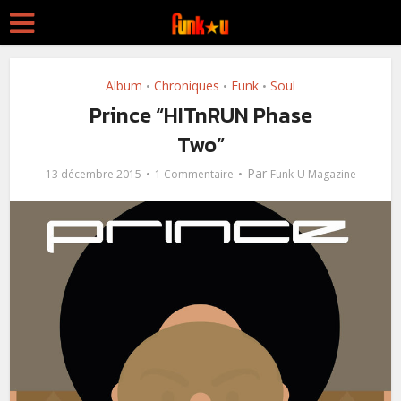
Album
Chroniques
Funk
Soul
•
•
•
Prince “HITnRUN Phase
Two”
Par
13 décembre 2015
1 Commentaire
Funk-U Magazine