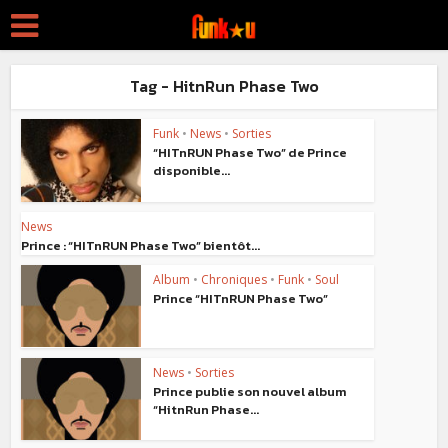
Tag - HitnRun Phase Two
Funk
•
News
•
Sorties
“HITnRUN Phase Two” de Prince
disponible...
News
Prince : “HITnRUN Phase Two” bientôt...
Album
•
Chroniques
•
Funk
•
Soul
Prince “HITnRUN Phase Two”
News
•
Sorties
Prince publie son nouvel album
“HitnRun Phase...