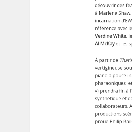
découvrir des fe
à Marlena Shaw, 
incarnation d’EWF
référence avec l
Verdine White
, l
Al McKay
et les 
À partir de
That’
vertigineuse sous
piano à pouce in
pharaoniques
e
») prendra fin à
synthétique et d
collaborateurs. 
productions scén
proue Philip Bail