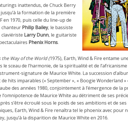
aturings inattendus, de Chuck Berry
jusqu’à la formation de la première
 en 1970, puis celle du line-up de
e chanteur
Philip Bailey
, le bassiste
e claviériste
Larry Dunn
, le guitariste
spectaculaires
Phenix Horns
.
s the Way of the World (
1975), Earth, Wind & Fire entame un
 le sceau de l’harmonie, de la spiritualité et de l’africanisme 
strument-signature de Maurice White. La succession d’albu
t de hits imparables (« September », « Boogie Wonderland » 
 l’aube des années 1980, conjointement à l’émergence de la 
e l’omnipotence de Maurice White au détriment de ses préci
Après s’être écroulé sous le poids de ses ambitions et de ses
iques, Earth, Wind & Fire renaîtra tel le phoenix avec pour n
ey, jusqu’à la disparition de Maurice White en 2016.