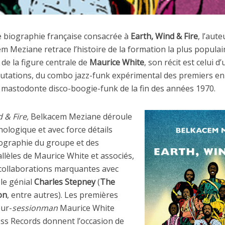
e biographie française consacrée à
Earth, Wind & Fire
, l’aut
 Meziane retrace l’histoire de la formation la plus populair
 de la figure centrale de
Maurice White
, son récit est celui 
mutations, du combo jazz-funk expérimental des premiers e
mastodonte disco-boogie-funk de la fin des années 1970.
 & Fire,
Belkacem Meziane déroule
ologique et avec force détails
cographie du groupe et des
llèles de Maurice White et associés,
 collaborations marquantes avec
 le génial
Charles Stepney
(
The
on
, entre autres). Les premières
eur-
sessionman
Maurice White
ess Records donnent l’occasion de