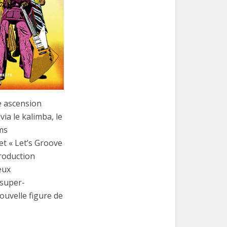
e ascension
via le kalimba, le
ms
et « Let’s Groove
production
eux
 super-
ouvelle figure de