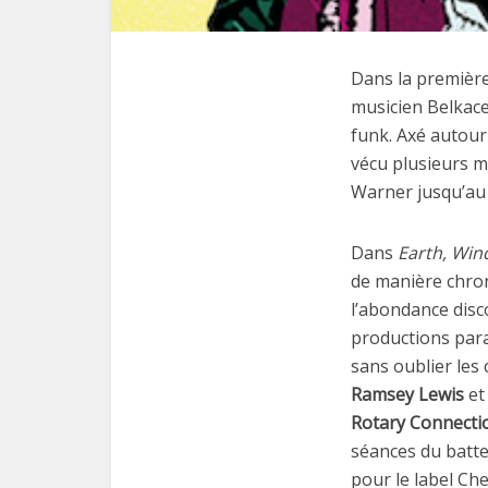
Dans la premièr
musicien Belkacem
funk. Axé autour
vécu plusieurs 
Warner jusqu’au 
Dans
Earth, Wind
de manière chron
l’abondance dis
productions para
sans oublier les
Ramsey Lewis
et
Rotary Connecti
séances du batt
pour le label Ch