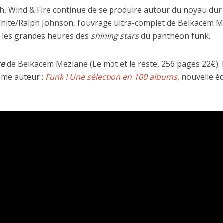
th, Wind & Fire continue de se produire autour du noyau dur 
hite/Ralph Johnson, l’ouvrage ultra-complet de Belkacem Me
s les grandes heures des
shining stars
du panthéon funk.
re
de Belkacem Meziane (Le mot et le reste, 256 pages 22€).
ême auteur :
Funk ! Une sélection en 100 albums
, nouvelle é