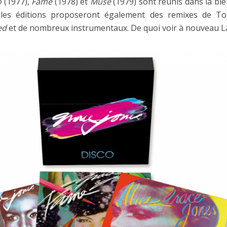
o
(1977),
Fame
(1978) et
Muse
(1979) sont réunis dans la 
lles éditions proposeront également des remixes de T
ed
et de nombreux instrumentaux. De quoi voir à nouveau La 