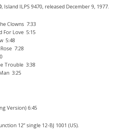
O
, Island ILPS 9470, released December 9, 1977.
he Clowns 7:33
d For Love 5:15
 5:48
 Rose 7:28
0
e Trouble 3:38
Man 3:25
g Version) 6:45
nction 12” single 12-BJ 1001 (US).