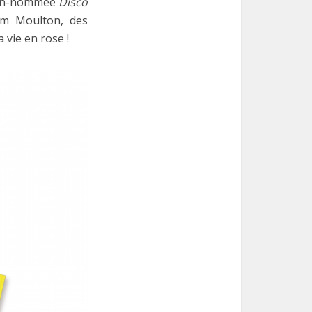
bien-nommée
Disco
om Moulton, des
vie en rose !