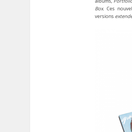
albums,
Portfoli
Box
. Ces nouve
versions
extend