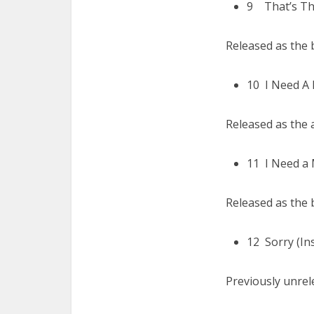
9 That’s The
Released as the 
10 I Need A 
Released as the 
11 I Need a 
Released as the 
12 Sorry (In
Previously unrel