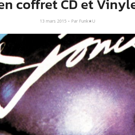
en coffret CD et Vinyl
13 mars 2015
Par
Funk★U