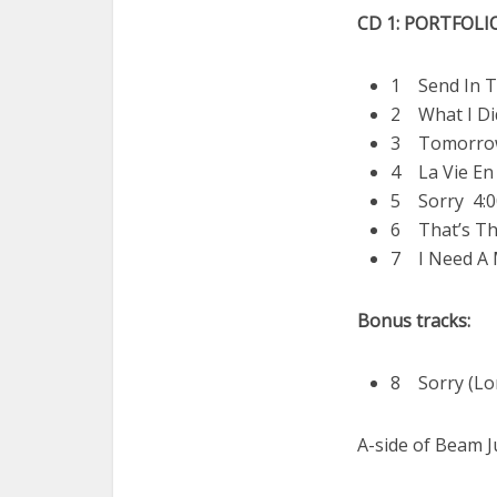
CD 1: PORTFOLI
1 Send In T
2 What I Di
3 Tomorrow
4 La Vie En
5 Sorry 4:0
6 That’s Th
7 I Need A 
Bonus tracks:
8 Sorry (Lon
A-side of Beam Ju