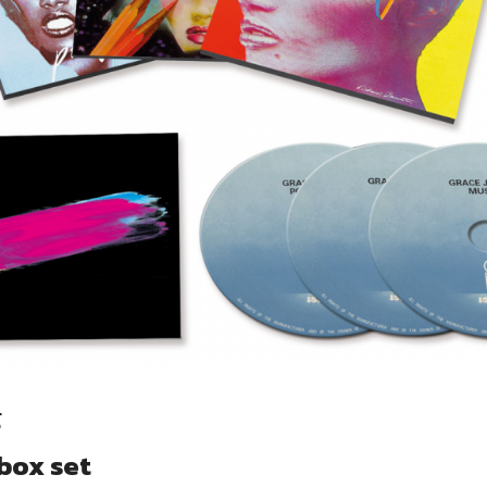
g
box set