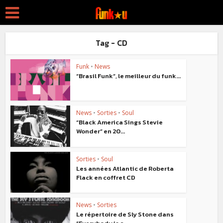
Tag - CD
Funk
•
News
“Brasil Funk”, le meilleur du funk...
News
•
Sorties
•
Soul
“Black America Sings Stevie
Wonder” en 20...
Sorties
•
Soul
Les années Atlantic de Roberta
Flack en coffret CD
News
•
Sorties
Le répertoire de Sly Stone dans