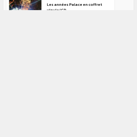
Les années Palace en coffret
vinyle/CD
Disco
•
Funk
•
News
•
Sorties
Instant Funk, l’anthologie 1976-
1983
Concours
•
News
•
P-Funk
Gagnez le double-CD “Ligedelic
Mothership...
Disco
•
Funk
•
News
•
Sorties
Frenchy But Funky : la Funky
French League remixe la...
Jazz
•
Jazz/funk
•
News
•
R&B
•
Sorties
•
Soul
Randy Crawford : les années
Warner en coffret CD