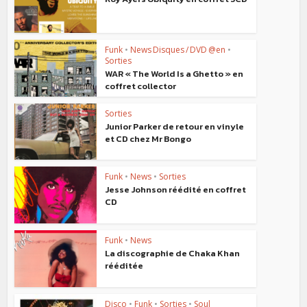
Funk
•
News Disques / DVD @en
•
Sorties
WAR « The World Is a Ghetto » en
coffret collector
Sorties
Junior Parker de retour en vinyle
et CD chez Mr Bongo
Funk
•
News
•
Sorties
Jesse Johnson réédité en coffret
CD
Funk
•
News
La discographie de Chaka Khan
rééditée
Disco
•
Funk
•
Sorties
•
Soul