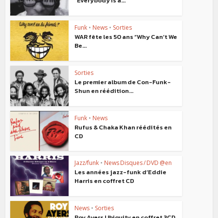
“Everybody is a...
Funk
•
News
•
Sorties
WAR fête les 50 ans “Why Can’t We
Be...
Sorties
Le premier album de Con-Funk-
Shun en réédition...
Funk
•
News
Rufus & Chaka Khan réédités en
CD
Jazz/funk
•
News Disques / DVD @en
Les années jazz-funk d’Eddie
Harris en coffret CD
News
•
Sorties
Roy Ayers Ubiquity en coffret 3CD