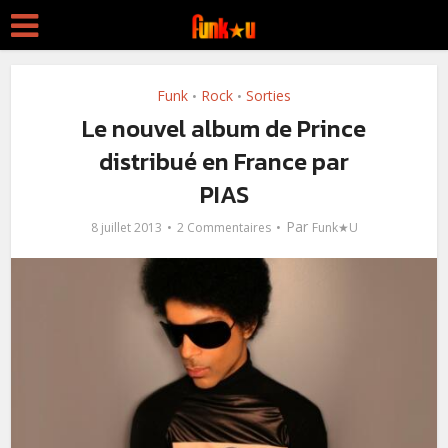
Funk
Rock
Sorties
•
•
Le nouvel album de Prince
distribué en France par
PIAS
Par
8 juillet 2013
2 Commentaires
Funk★U