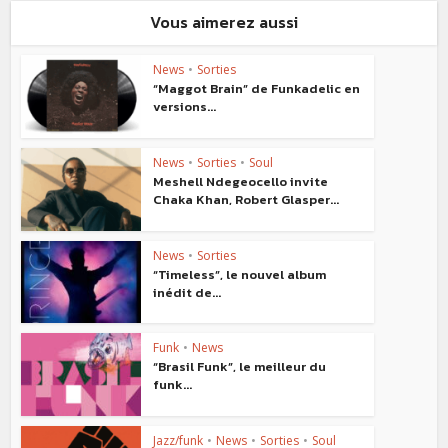
Vous aimerez aussi
News
•
Sorties
“Maggot Brain” de Funkadelic en
versions...
News
•
Sorties
•
Soul
Meshell Ndegeocello invite
Chaka Khan, Robert Glasper...
News
•
Sorties
“Timeless”, le nouvel album
inédit de...
Funk
•
News
“Brasil Funk”, le meilleur du
funk...
Jazz/funk
•
News
•
Sorties
•
Soul