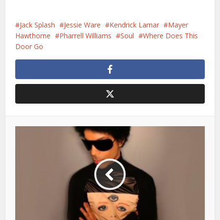
Jack Splash
Jessie Ware
Kendrick Lamar
Mayer
Hawthorne
Pharrell Williams
Soul
Where Does This
Door Go