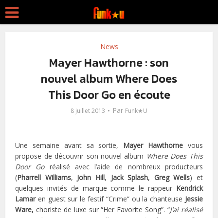
News
Mayer Hawthorne : son
nouvel album Where Does
This Door Go en écoute
Par
8 juillet 2013
Funk★U
Une semaine avant sa sortie,
Mayer Hawthorne
vous
propose de découvrir son nouvel album
Where Does This
Door Go
réalisé avec l’aide de nombreux producteurs
(
Pharrell Williams
,
John Hill
,
Jack Splash
,
Greg Wells
) et
quelques invités de marque comme le rappeur
Kendrick
Lamar
en guest sur le festif “Crime” ou la chanteuse
Jessie
Ware
,
choriste de luxe sur “Her Favorite Song”.
“
J’ai réalisé