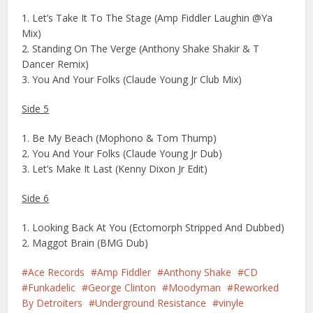
1. Let’s Take It To The Stage (Amp Fiddler Laughin @Ya
Mix)
2. Standing On The Verge (Anthony Shake Shakir & T
Dancer Remix)
3. You And Your Folks (Claude Young Jr Club Mix)
Side 5
1. Be My Beach (Mophono & Tom Thump)
2. You And Your Folks (Claude Young Jr Dub)
3. Let’s Make It Last (Kenny Dixon Jr Edit)
Side 6
1. Looking Back At You (Ectomorph Stripped And Dubbed)
2. Maggot Brain (BMG Dub)
Ace Records
Amp Fiddler
Anthony Shake
CD
Funkadelic
George Clinton
Moodyman
Reworked
By Detroiters
Underground Resistance
vinyle