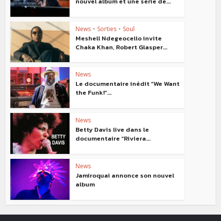
nouvel album et une série de...
News
•
Sorties
•
Soul
Meshell Ndegeocello invite
Chaka Khan, Robert Glasper...
News
Le documentaire inédit “We Want
the Funk!”...
News
Betty Davis live dans le
documentaire “Riviera...
News
Jamiroquai annonce son nouvel
album