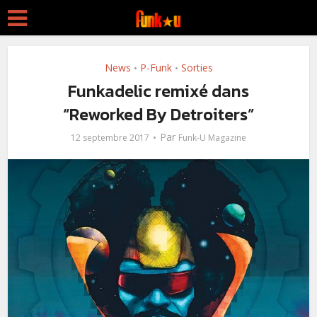
News
P-Funk
Sorties
•
•
Funkadelic remixé dans
“Reworked By Detroiters”
Par
12 septembre 2017
Funk-U Magazine