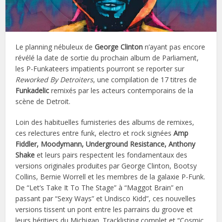
Le planning nébuleux de
George Clinton
n’ayant pas encore
révélé la date de sortie du prochain album de Parliament,
les P-Funkateers impatients pourront se reporter sur
Reworked By Detroiters
, une compilation de 17 titres de
Funkadelic
remixés par les acteurs contemporains de la
scène de Detroit.
Loin des habituelles fumisteries des albums de remixes,
ces relectures entre funk, electro et rock signées
Amp
Fiddler, Moodymann, Underground Resistance, Anthony
Shake
et leurs pairs respectent les fondamentaux des
versions originales produites par George Clinton, Bootsy
Collins, Bernie Worrell et les membres de la galaxie P-Funk.
De “Let’s Take It To The Stage” à “Maggot Brain” en
passant par “Sexy Ways” et Undisco Kidd”, ces nouvelles
versions tissent un pont entre les parrains du groove et
leurs héritiers du Michigan. Tracklisting complet et “Cosmic