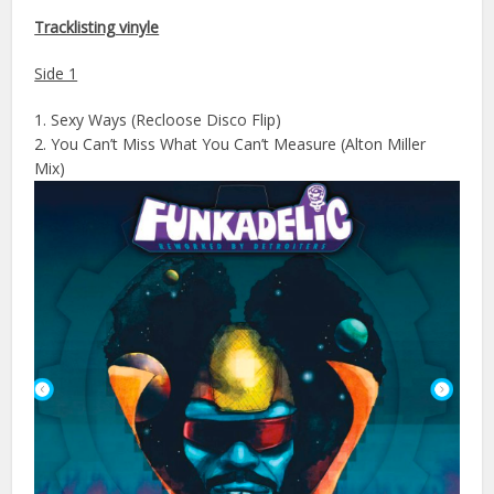
Tracklisting vinyle
Side 1
1. Sexy Ways (Recloose Disco Flip)
2. You Can’t Miss What You Can’t Measure (Alton Miller
Mix)