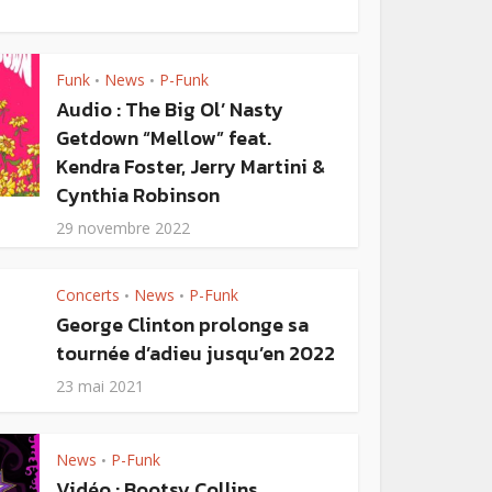
Funk
News
P-Funk
•
•
Audio : The Big Ol’ Nasty
Getdown “Mellow” feat.
Kendra Foster, Jerry Martini &
Cynthia Robinson
29 novembre 2022
Concerts
News
P-Funk
•
•
George Clinton prolonge sa
tournée d’adieu jusqu’en 2022
23 mai 2021
News
P-Funk
•
Vidéo : Bootsy Collins