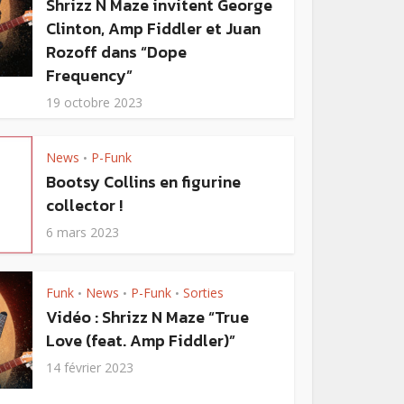
Shrizz N Maze invitent George
Clinton, Amp Fiddler et Juan
Rozoff dans “Dope
Frequency”
19 octobre 2023
News
P-Funk
•
Bootsy Collins en figurine
collector !
6 mars 2023
Funk
News
P-Funk
Sorties
•
•
•
Vidéo : Shrizz N Maze “True
Love (feat. Amp Fiddler)”
14 février 2023