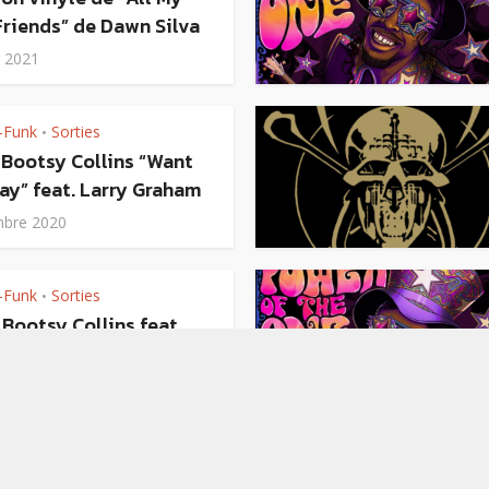
riends” de Dawn Silva
r 2021
-Funk
Sorties
•
 Bootsy Collins “Want
ay” feat. Larry Graham
bre 2020
-Funk
Sorties
•
 Bootsy Collins feat.
Dogg “Jam On”
re 2020
ews
P-Funk
Sorties
•
•