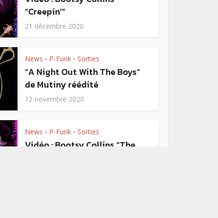
“Creepin’“
21 décembre 2020
News
P-Funk
Sorties
•
•
“A Night Out With The Boys”
de Mutiny réédité
12 novembre 2020
News
P-Funk
Sorties
•
•
Vidéo : Bootsy Collins “The
Power of the One” feat.
George Benson
16 septembre 2020
News
P-Funk
•