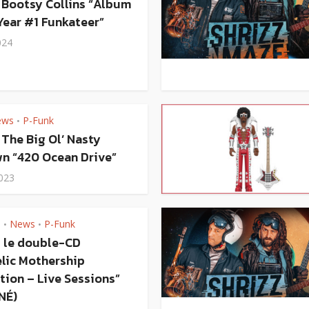
 Bootsy Collins “Album
Year #1 Funkateer”
024
ews
P-Funk
•
 The Big Ol’ Nasty
n “420 Ocean Drive”
2023
s
News
P-Funk
•
•
 le double-CD
elic Mothership
ion – Live Sessions”
NÉ)