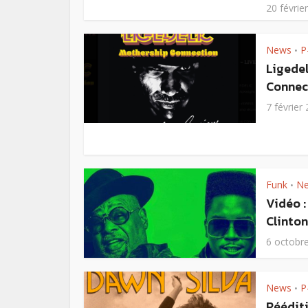
20 févrie
News
P
•
Ligede
Connect
7 février
Funk
N
•
Vidéo :
Clinton
6 octobr
News
P
•
Rééditi