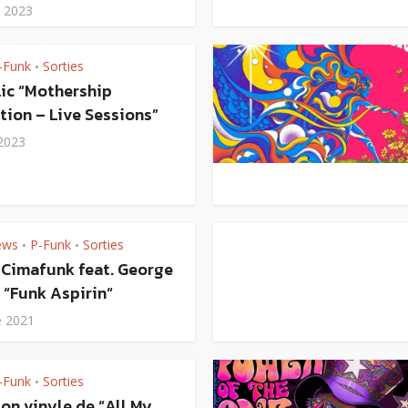
r 2023
-Funk
Sorties
•
lic “Mothership
ion – Live Sessions”
 2023
ews
P-Funk
Sorties
•
•
 Cimafunk feat. George
 “Funk Aspirin“
e 2021
-Funk
Sorties
•
on vinyle de “All My