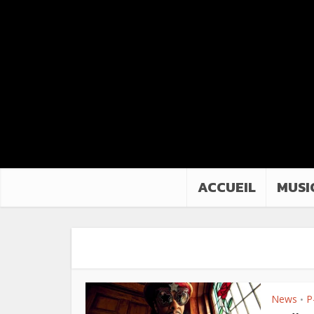
ACCUEIL
MUSI
News
P
•