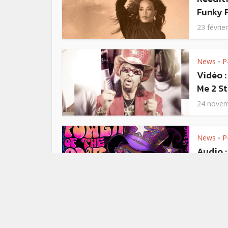
Funky F
23 févrie
News
P
•
Vidéo :
Me 2 St
24 novem
News
P
•
Audio :
Snoop 
17 octob
Funk
N
•