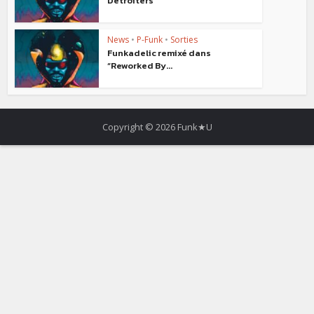
Detroiters”
News
•
P-Funk
•
Sorties
Funkadelic remixé dans
“Reworked By...
Copyright © 2026 Funk★U