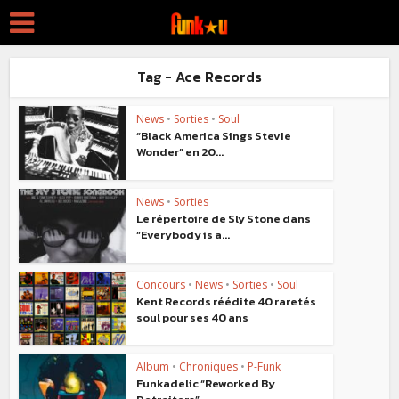
Tag - Ace Records
News
•
Sorties
•
Soul
“Black America Sings Stevie
Wonder” en 20...
News
•
Sorties
Le répertoire de Sly Stone dans
“Everybody is a...
Concours
•
News
•
Sorties
•
Soul
Kent Records réédite 40 raretés
soul pour ses 40 ans
Album
•
Chroniques
•
P-Funk
Funkadelic “Reworked By