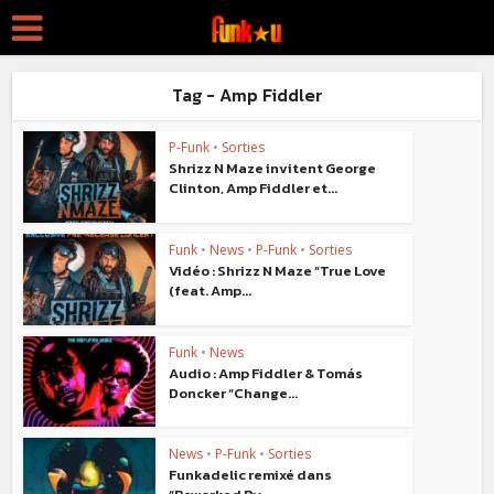
Tag - Amp Fiddler
P-Funk
•
Sorties
Shrizz N Maze invitent George
Clinton, Amp Fiddler et...
Funk
•
News
•
P-Funk
•
Sorties
Vidéo : Shrizz N Maze “True Love
(feat. Amp...
Funk
•
News
Audio : Amp Fiddler & Tomás
Doncker “Change...
News
•
P-Funk
•
Sorties
Funkadelic remixé dans