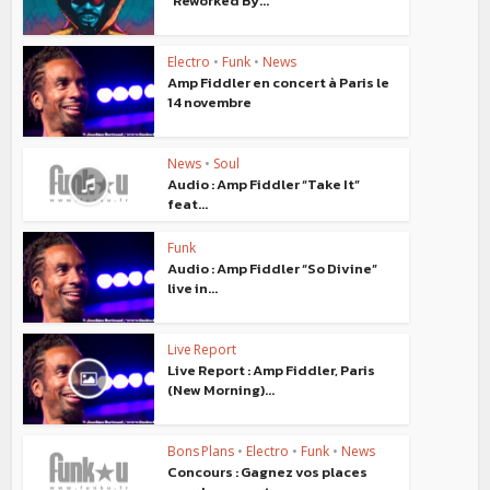
“Reworked By...
Electro
•
Funk
•
News
Amp Fiddler en concert à Paris le
14 novembre
News
•
Soul
Audio : Amp Fiddler “Take It”
feat...
Funk
Audio : Amp Fiddler “So Divine”
live in...
Live Report
Live Report : Amp Fiddler, Paris
(New Morning)...
Bons Plans
•
Electro
•
Funk
•
News
Concours : Gagnez vos places