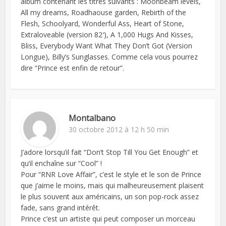
album contenant les titres suivants : Moonbeam levels,
All my dreams, Roadhaouse garden, Rebirth of the
Flesh, Schoolyard, Wonderful Ass, Heart of Stone,
Extraloveable (version 82′), A 1,000 Hugs And Kisses,
Bliss, Everybody Want What They Don’t Got (Version
Longue), Billy’s Sunglasses. Comme cela vous pourrez
dire “Prince est enfin de retour”.
Montalbano
30 octobre 2012 à 12 h 50 min
J’adore lorsqu’il fait “Don’t Stop Till You Get Enough” et
qu’il enchaîne sur “Cool” !
Pour “RNR Love Affair”, c’est le style et le son de Prince
que j’aime le moins, mais qui malheureusement plaisent
le plus souvent aux américains, un son pop-rock assez
fade, sans grand intérêt.
Prince c’est un artiste qui peut composer un morceau