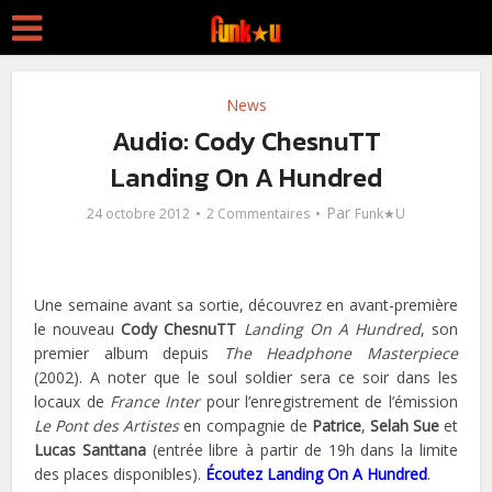
News
Audio: Cody ChesnuTT
Landing On A Hundred
Par
24 octobre 2012
2 Commentaires
Funk★U
Une semaine avant sa sortie, découvrez en avant-première
le nouveau
Cody ChesnuTT
Landing On A Hundred
, son
premier album depuis
The Headphone Masterpiece
(2002). A noter que le soul soldier sera ce soir dans les
locaux de
France Inter
pour l’enregistrement de l’émission
Le Pont des Artistes
en compagnie de
Patrice
,
Selah Sue
et
Lucas Santtana
(entrée libre à partir de 19h dans la limite
des places disponibles).
Écoutez Landing On A Hundred
.