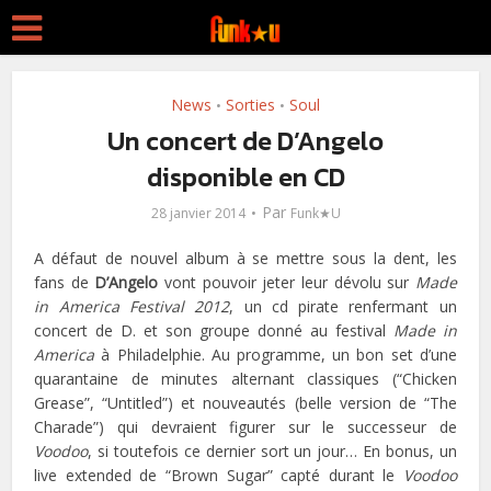
News
Sorties
Soul
•
•
Un concert de D’Angelo
disponible en CD
Par
28 janvier 2014
Funk★U
A défaut de nouvel album à se mettre sous la dent, les
fans de
D’Angelo
vont pouvoir jeter leur dévolu sur
Made
in America Festival 2012
, un cd pirate renfermant un
concert de D. et son groupe donné au festival
Made in
America
à Philadelphie. Au programme, un bon set d’une
quarantaine de minutes alternant classiques (“Chicken
Grease”, “Untitled”) et nouveautés (belle version de “The
Charade”) qui devraient figurer sur le successeur de
Voodoo
, si toutefois ce dernier sort un jour… En bonus, un
live extended de “Brown Sugar” capté durant le
Voodoo