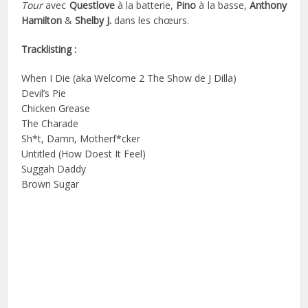
Tour
avec
Questlove
à la batterie,
Pino
à la basse,
Anthony
Hamilton
&
Shelby J.
dans les chœurs.
Tracklisting :
When I Die (aka Welcome 2 The Show de J Dilla)
Devil’s Pie
Chicken Grease
The Charade
Sh*t, Damn, Motherf*cker
Untitled (How Doest It Feel)
Suggah Daddy
Brown Sugar