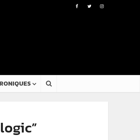
RONIQUES
logic”