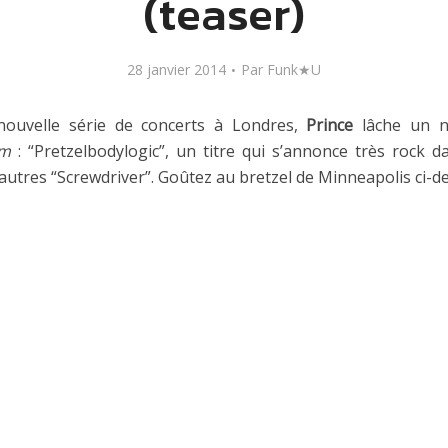
(teaser)
28 janvier 2014
Par
Funk★U
nouvelle série de concerts à Londres,
Prince
lâche un n
um
: “Pretzelbodylogic”, un titre qui s’annonce très rock d
 autres “Screwdriver”. Goûtez au bretzel de Minneapolis ci-d