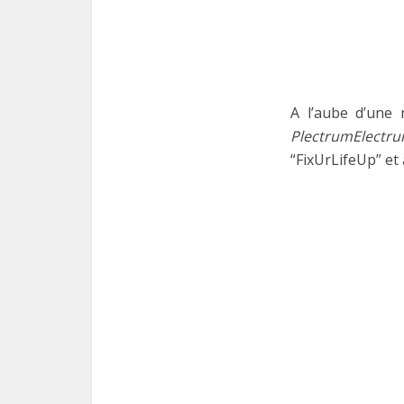
A l’aube d’une 
PlectrumElectr
“FixUrLifeUp” et