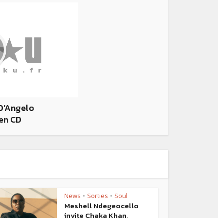
D’Angelo
en CD
News
Sorties
Soul
•
•
Meshell Ndegeocello
invite Chaka Khan,