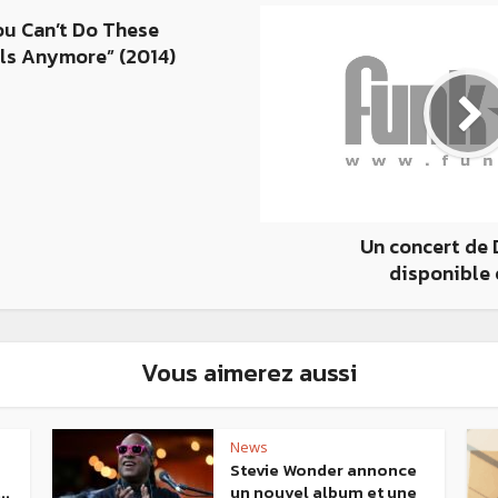
ou Can’t Do These
ls Anymore” (2014)
Un concert de 
disponible 
Vous aimerez aussi
News
Stevie Wonder annonce
..
un nouvel album et une