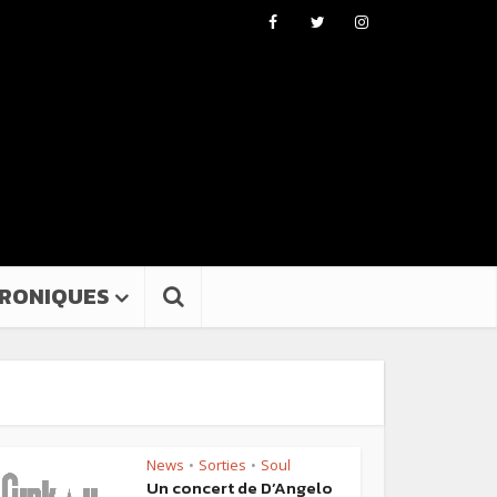
RONIQUES
News
Sorties
Soul
•
•
Un concert de D’Angelo