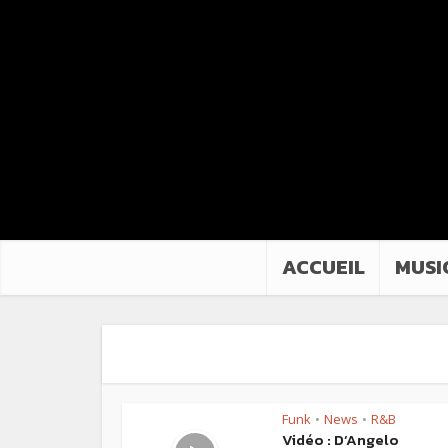
ACCUEIL
MUSI
Funk
News
R&B
•
•
Vidéo : D’Angelo