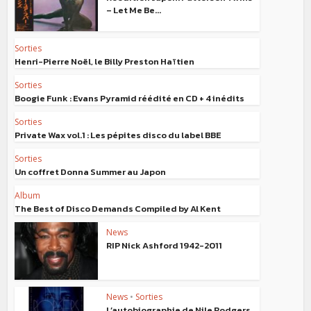
– Let Me Be...
Sorties
Henri-Pierre Noël, le Billy Preston Haïtien
Sorties
Boogie Funk : Evans Pyramid réédité en CD + 4 inédits
Sorties
Private Wax vol.1 : Les pépites disco du label BBE
Sorties
Un coffret Donna Summer au Japon
Album
The Best of Disco Demands Compiled by Al Kent
News
RIP Nick Ashford 1942-2011
News
•
Sorties
L’autobiographie de Nile Rodgers