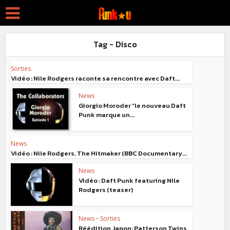
Tag - Disco
Sorties
Vidéo : Nile Rodgers raconte sa rencontre avec Daft...
News
Giorgio Moroder “le nouveau Daft
Punk marque un...
News
Vidéo : Nile Rodgers, The Hitmaker (BBC Documentary...
News
Vidéo : Daft Punk featuring Nile
Rodgers (teaser)
News
•
Sorties
Réédition Japon: Patterson Twins