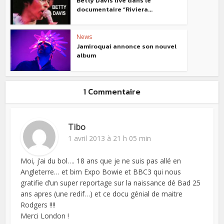
Betty Davis live dans le
documentaire “Riviera...
News
Jamiroquai annonce son nouvel
album
1 Commentaire
Tibo
1 avril 2013 à 21 h 05 min
Moi, j’ai du bol…. 18 ans que je ne suis pas allé en
Angleterre… et bim Expo Bowie et BBC3 qui nous
gratifie d’un super reportage sur la naissance dé Bad 25
ans apres (une redif…) et ce docu génial de maitre
Rodgers !!!!
Merci London !