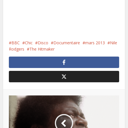
BBC
Chic
Disco
Documentaire
mars 2013
Nile
Rodgers
The Hitmaker