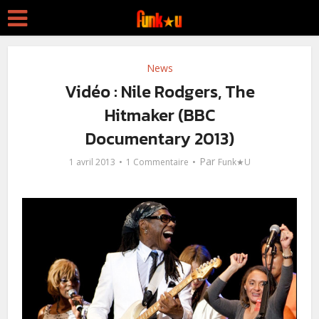
News
Vidéo : Nile Rodgers, The
Hitmaker (BBC
Documentary 2013)
Par
1 avril 2013
1 Commentaire
Funk★U