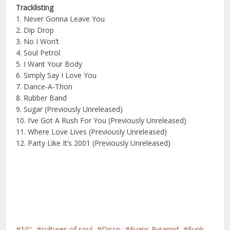
Tracklisting
1. Never Gonna Leave You
2. Dip Drop
3. No I Won’t
4. Soul Petrol
5. I Want Your Body
6. Simply Say I Love You
7. Dance-A-Thon
8. Rubber Band
9. Sugar (Previously Unreleased)
10. I’ve Got A Rush For You (Previously Unreleased)
11. Where Love Lives (Previously Unreleased)
12. Party Like It’s 2001 (Previously Unreleased)
10"
cultures of soul
Disco
Evans Pyramid
Funk