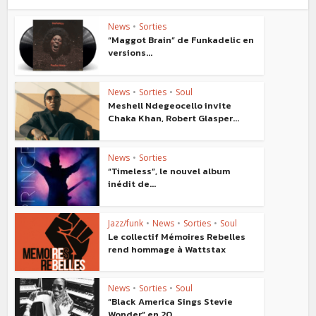
News
•
Sorties
“Maggot Brain” de Funkadelic en
versions...
News
•
Sorties
•
Soul
Meshell Ndegeocello invite
Chaka Khan, Robert Glasper...
News
•
Sorties
“Timeless”, le nouvel album
inédit de...
Jazz/funk
•
News
•
Sorties
•
Soul
Le collectif Mémoires Rebelles
rend hommage à Wattstax
News
•
Sorties
•
Soul
“Black America Sings Stevie
Wonder” en 20...