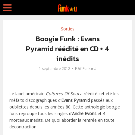
Sorties
Boogie Funk : Evans
Pyramid réédité en CD + 4
inédits
Par
1 septembre 2012
Funk★U
Le label américain
Cultures Of Soul
a réédité cet été les
méfaits discographiques d’
Evans Pyramid
passés aux
oubliettes depuis les années 80. Cette anthologie boogie
funk regroupe tous les singles d’
Andre Evons
et 4
morceaux inédits. De quoi aborder la rentrée en toute
décontraction.