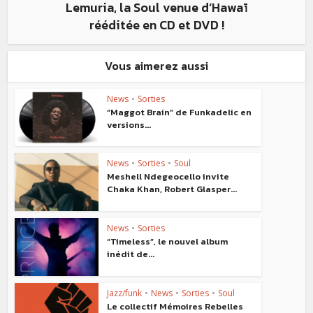
Lemuria, la Soul venue d’Hawaï
rééditée en CD et DVD !
Vous aimerez aussi
News
•
Sorties
“Maggot Brain” de Funkadelic en
versions...
News
•
Sorties
•
Soul
Meshell Ndegeocello invite
Chaka Khan, Robert Glasper...
News
•
Sorties
“Timeless”, le nouvel album
inédit de...
Jazz/funk
•
News
•
Sorties
•
Soul
Le collectif Mémoires Rebelles