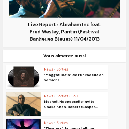
Live Report : Abraham Inc feat.
Fred Wesley, Pantin (Festival
Banlieues Bleues) 11/04/2013
Vous aimerez aussi
News
•
Sorties
“Maggot Brain” de Funkadelic en
versions...
News
•
Sorties
•
Soul
Meshell Ndegeocello invite
Chaka Khan, Robert Glasper...
News
•
Sorties
“Timeless”, le nouvel album