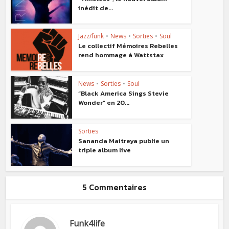
inédit de...
Jazz/funk
•
News
•
Sorties
•
Soul
Le collectif Mémoires Rebelles
rend hommage à Wattstax
News
•
Sorties
•
Soul
“Black America Sings Stevie
Wonder” en 20...
Sorties
Sananda Maitreya publie un
triple album live
5 Commentaires
Funk4life