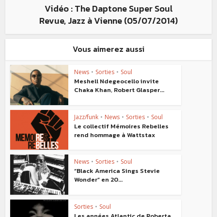
Vidéo : The Daptone Super Soul
Revue, Jazz à Vienne (05/07/2014)
Vous aimerez aussi
News
•
Sorties
•
Soul
Meshell Ndegeocello invite
Chaka Khan, Robert Glasper...
Jazz/funk
•
News
•
Sorties
•
Soul
Le collectif Mémoires Rebelles
rend hommage à Wattstax
News
•
Sorties
•
Soul
“Black America Sings Stevie
Wonder” en 20...
Sorties
•
Soul
Les années Atlantic de Roberta