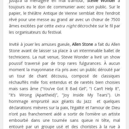
jusqu’à la ménagère en mal d’amour,
Stevie Wonder
a
toujours eu le don de communier avec son public. Sur le
papier, le théâtre Antique de Vienne semblait être l’endroit
rêvé pour une messe au grand air avec un chœur de 7500
âmes excitées par cette
extra night
décrochée sur le fil par
les organisateurs du festival.
Invité à jouer les amuses gueule,
Allen Stone
a fait du Allen
Stone avant de laisser sa place à un interminable ballet de
techniciens. La nuit venue, Stevie Wonder a livré un show
poussif traversé par de trop rares fulgurances. À aucun
moment la mayonnaise n’a pris avec un public dérouté par
un tour de chant décousu, composé de classiques
réchauffés mille fois entendus et de raretés bien choisies
mais sans âme (“You’ve Got It Bad Girl”, “I Can’t Help It”,
“It’s Wrong (Apartheid)”, “Joy Inside My Tears”). Un
hommage emprunté aux géants du Jazz et quelques
déclarations mièvres sur la paix, l’égalité et l’amour de Dieu
n’ont pas franchement aidé a sortir de l’ornière un artiste
embourbé dans une tournée sans queue ni tête, mal
entouré par un groupe usé et des choristes à la rue à