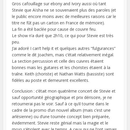
Gros cafouillage sur ebony and Ivory aussi où tant
Stevie que Aïsha ne se souvenaient plus des paroles (et
le public encore moins avec de meilleures raisons car le
titre ne fût pas un carton en France de mémoire).
La fin a été baclée pour cause de couvre feu.
Le show n’a duré que 2h10, ce qui pour Stevie est très
peu.
J’ai adoré I can’t help it et quelques autres “fulgurances”
comme le dit Joachim, mais c’était relativement inégal.
La section percussion et celle des cuivres étaient
bonnes mais les guitares et les choristes étaient à la
traîne. Keith (choriste) et Nathan Watts (bassiste) sont
fidèles au poste et demeurent excellents.
Conclusion : c’était mon quatrième concert de Stevie et
sauf opportunité géographique et prix dérisoire, je ne
retournerai pas le voir. Sauf à ce qu’il tourne dans le
cadre de la promo d’un nouvel album (mais c’est une
arlésienne) ou d’une tournée concept bien préparée,
évidemment. Stevie reste génial mais la magie et le
mojo s’étiolent avec le temps. A ceux qui ne l’ont jamais