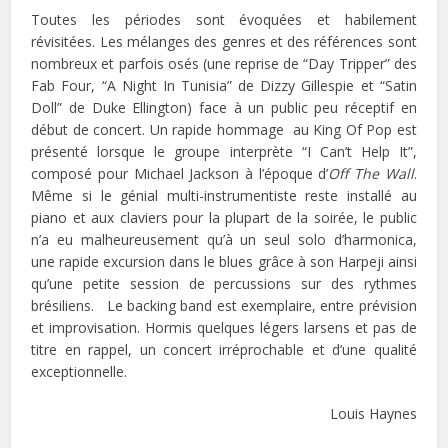
Toutes les périodes sont évoquées et habilement
révisitées. Les mélanges des genres et des références sont
nombreux et parfois osés (une reprise de “Day Tripper” des
Fab Four, “A Night In Tunisia” de Dizzy Gillespie et “Satin
Doll” de Duke Ellington) face à un public peu réceptif en
début de concert. Un rapide hommage au King Of Pop est
présenté lorsque le groupe interprète “I Can’t Help It”,
composé pour Michael Jackson à l’époque d’
Off The Wall
.
Même si le génial multi-instrumentiste reste installé au
piano et aux claviers pour la plupart de la soirée, le public
n’a eu malheureusement qu’à un seul solo d’harmonica,
une rapide excursion dans le blues grâce à son Harpeji ainsi
qu’une petite session de percussions sur des rythmes
brésiliens. Le backing band est exemplaire, entre prévision
et improvisation. Hormis quelques légers larsens et pas de
titre en rappel, un concert irréprochable et d’une qualité
exceptionnelle.
Louis Haynes