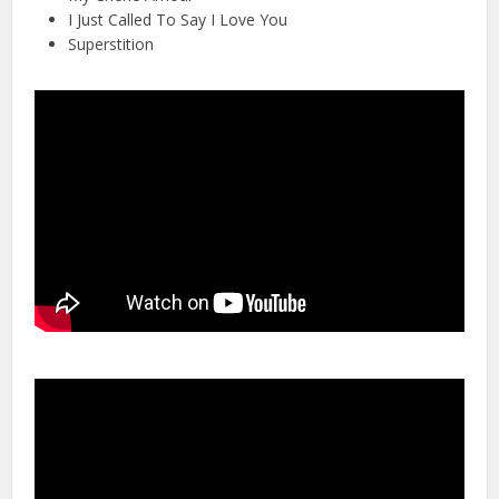
I Just Called To Say I Love You
Superstition