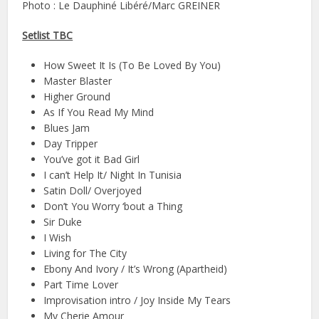
Photo : Le Dauphiné Libéré/Marc GREINER
Setlist TBC
How Sweet It Is (To Be Loved By You)
Master Blaster
Higher Ground
As If You Read My Mind
Blues Jam
Day Tripper
You’ve got it Bad Girl
I can’t Help It/ Night In Tunisia
Satin Doll/ Overjoyed
Don’t You Worry ‘bout a Thing
Sir Duke
I Wish
Living for The City
Ebony And Ivory / It’s Wrong (Apartheid)
Part Time Lover
Improvisation intro / Joy Inside My Tears
My Cherie Amour