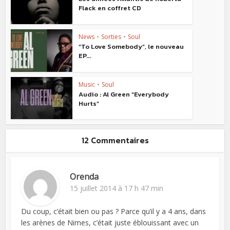
Flack en coffret CD
News
•
Sorties
•
Soul
“To Love Somebody”, le nouveau
EP...
Music
•
Soul
Audio : Al Green “Everybody
Hurts”
12 Commentaires
Orenda
15 juillet 2014 à 17 h 47 min
Du coup, c’était bien ou pas ? Parce qu’il y a 4 ans, dans
les arènes de Nimes, c’était juste éblouissant avec un