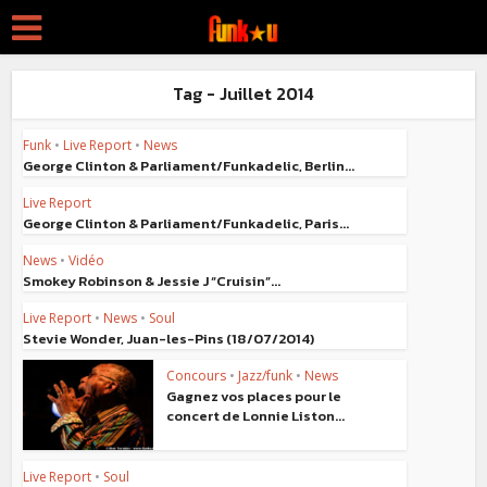
Tag - Juillet 2014
Funk
•
Live Report
•
News
George Clinton & Parliament/Funkadelic, Berlin...
Live Report
George Clinton & Parliament/Funkadelic, Paris...
News
•
Vidéo
Smokey Robinson & Jessie J “Cruisin”...
Live Report
•
News
•
Soul
Stevie Wonder, Juan-les-Pins (18/07/2014)
Concours
•
Jazz/funk
•
News
Gagnez vos places pour le
concert de Lonnie Liston...
Live Report
•
Soul