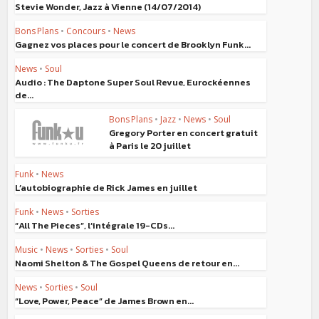
Stevie Wonder, Jazz à Vienne (14/07/2014)
Bons Plans
•
Concours
•
News
Gagnez vos places pour le concert de Brooklyn Funk...
News
•
Soul
Audio : The Daptone Super Soul Revue, Eurockéennes
de...
Bons Plans
•
Jazz
•
News
•
Soul
Gregory Porter en concert gratuit
à Paris le 20 juillet
Funk
•
News
L’autobiographie de Rick James en juillet
Funk
•
News
•
Sorties
“All The Pieces”, l’intégrale 19-CDs...
Music
•
News
•
Sorties
•
Soul
Naomi Shelton & The Gospel Queens de retour en...
News
•
Sorties
•
Soul
“Love, Power, Peace” de James Brown en...