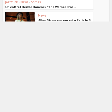
Jazz/funk
•
News
•
Sorties
Un coffret Herbie Hancock “The Warner Bros...
News
Allen Stone en concert à Paris le 8
juillet
Jazz/funk
•
News
Dr. Lonnie Smith en concert à Paris les 17 et 18...
News
Keziah Jones en concert
acoustique le 7 juillet à paris
News
Bootsy Collins, Stevie Wonder,
Robert Glasper et...
News
Bobby Womack en concert à Paris
le 30 juillet