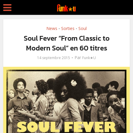
News
Sorties
Soul
•
•
Soul Fever “From Classic to
Modern Soul” en 60 titres
Par
14 septembre 2015
Funk★U