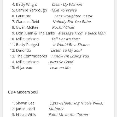
Betty Wright
Clean Up Woman
Camille Yarbrough
Take Yo’ Praise
Latimore
Let’s Straighten It Out
Clarence Reid
Nobody But You Babe
Gwen McRae
Rockin’ Chair
Don Julian & The Larks
Message From a Black Man
Millie Jackson
Tell Her It’s Over
Betty Padgett
It Would Be a Shame
Darondo
Listen To My Soul
The Commodores
I Know I’m Losing You
Millie Jackson
Hurts So Good
Al Jarreau
Lean on Me
CD4 Modern Soul
Shawn Lee
Jigsaw (featuring Nicole Willis)
Jamie Lidell
Multiply
Nicole Willis
Paint Me in the Corner