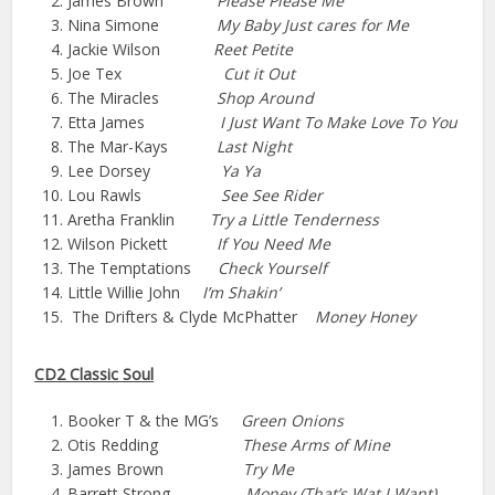
James Brown
Please Please Me
Nina Simone
My Baby Just cares for Me
Jackie Wilson
Reet Petite
Joe Tex
Cut it Out
The Miracles
Shop Around
Etta James
I Just Want To Make Love To You
The Mar-Kays
Last Night
Lee Dorsey
Ya Ya
Lou Rawls
See See Rider
Aretha Franklin
Try a Little Tenderness
Wilson Pickett
If You Need Me
The Temptations
Check Yourself
Little Willie John
I’m Shakin’
The Drifters & Clyde McPhatter
Money Honey
CD2 Classic Soul
Booker T & the MG’s
Green Onions
Otis Redding
These Arms of Mine
James Brown
Try Me
Barrett Strong
Money (That’s Wat I Want)