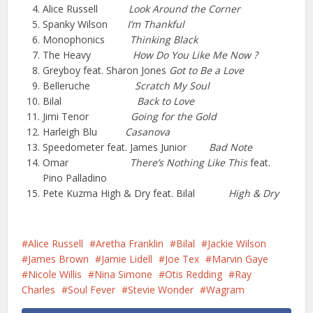
Alice Russell
Look Around the Corner
Spanky Wilson
I’m Thankful
Monophonics
Thinking Black
The Heavy
How Do You Like Me Now ?
Greyboy feat. Sharon Jones
Got to Be a Love
Belleruche
Scratch My Soul
Bilal
Back to Love
Jimi Tenor
Going for the Gold
Harleigh Blu
Casanova
Speedometer feat. James Junior
Bad Note
Omar
There’s Nothing Like This
feat.
Pino Palladino
Pete Kuzma High & Dry feat. Bilal
High & Dry
Alice Russell
Aretha Franklin
Bilal
Jackie Wilson
James Brown
Jamie Lidell
Joe Tex
Marvin Gaye
Nicole Willis
Nina Simone
Otis Redding
Ray
Charles
Soul Fever
Stevie Wonder
Wagram