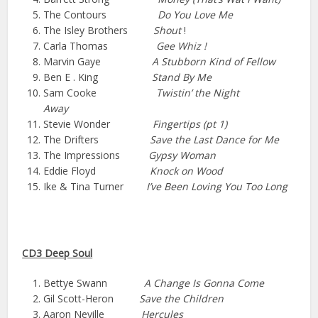
The Contours
Do You Love Me
The Isley Brothers
Shout
!
Carla Thomas
Gee Whiz !
Marvin Gaye
A Stubborn Kind of Fellow
Ben E . King
Stand By Me
Sam Cooke
Twistin’ the Night
Away
Stevie Wonder
Fingertips (pt 1)
The Drifters
Save the Last Dance for Me
The Impressions
Gypsy Woman
Eddie Floyd
Knock on Wood
Ike & Tina Turner
I’ve Been Loving You Too Long
CD3 Deep Soul
Bettye Swann
A Change Is Gonna Come
Gil Scott-Heron
Save the Children
Aaron Neville
Hercules