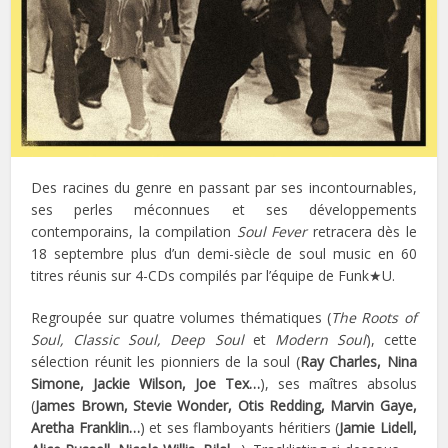
Des racines du genre en passant par ses incontournables,
ses perles méconnues et ses développements
contemporains, la compilation
Soul Fever
retracera dès le
18 septembre plus d’un demi-siècle de soul music en 60
titres réunis sur 4-CDs compilés par l’équipe de Funk★U.
Regroupée sur quatre volumes thématiques (
The Roots of
Soul, Classic Soul, Deep Soul
et
Modern Soul
), cette
sélection réunit les pionniers de la soul (
Ray Charles, Nina
Simone, Jackie Wilson, Joe Tex…
), ses maîtres absolus
(
James Brown, Stevie Wonder, Otis Redding, Marvin Gaye,
Aretha Franklin…
) et ses flamboyants héritiers (
Jamie Lidell,