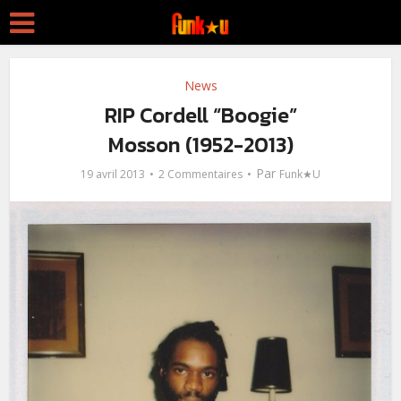
News
RIP Cordell “Boogie”
Mosson (1952-2013)
Par
19 avril 2013
2 Commentaires
Funk★U