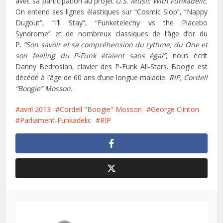
avec sa participation au projet
U.S. Music With Funkadelic
.
On entend ses lignes élastiques sur “Cosmic Slop”, “Nappy
Dugout”, “I’ll Stay”, “Funketelechy vs the Placebo
Syndrome” et de nombreux classiques de l’âge d’or du
P.
“Son savoir et sa compréhension du rythme, du One et
son feeling du P-Funk étaient sans égal”
, nous écrit
Danny Bedrosian, clavier des P-Funk All-Stars. Boogie est
décédé à l’âge de 60 ans d’une longue maladie.
RIP, Cordell
“Boogie” Mosson.
avril 2013
Cordell "Boogie" Mosson
George Clinton
Parliament-Funkadelic
RIP