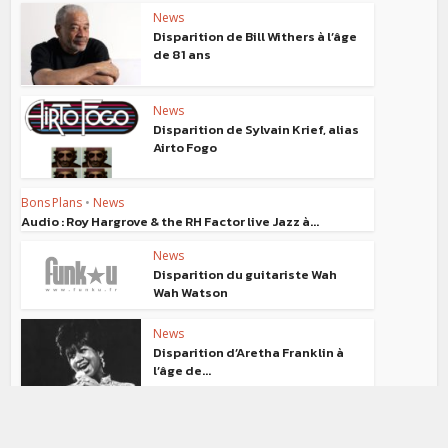
News
Disparition de Bill Withers à l’âge
de 81 ans
News
Disparition de Sylvain Krief, alias
Airto Fogo
Bons Plans
•
News
Audio : Roy Hargrove & the RH Factor live Jazz à...
News
Disparition du guitariste Wah
Wah Watson
News
Disparition d’Aretha Franklin à
l’âge de...
News
Disparition de Dennis Edwards