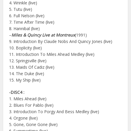
4. Wrinkle (live)
5. Tutu (live)
6. Full Nelson (live)
7. Time After Time (live)
8. Hannibal (live)
–
Miles & Quincy Live at Montreux
(1991)
9. Introduction By Claude Nobs And Quincy Jones (live)
10. Boplicity (live)
11. Introduction To Miles Ahead Medley (live)
12. Springsville (live)
13. Maids Of Cadiz (live)
14. The Duke (live)
15. My Ship (live)
-DISC4 :
1. Miles Ahead (live)
2. Blues For Pablo (live)
3. Introduction To Porgy And Bess Medley (live)
4. Orgone (live)
5. Gone, Gone Gone (live)
6. Summertime (live)