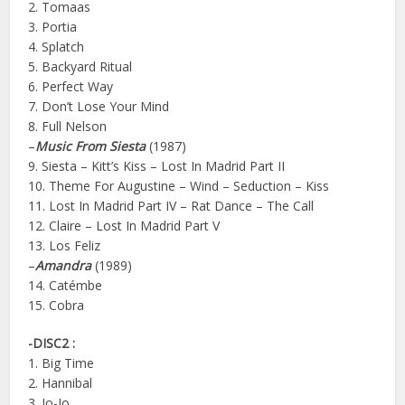
2. Tomaas
3. Portia
4. Splatch
5. Backyard Ritual
6. Perfect Way
7. Don’t Lose Your Mind
8. Full Nelson
–
Music From Siesta
(1987)
9. Siesta – Kitt’s Kiss – Lost In Madrid Part II
10. Theme For Augustine – Wind – Seduction – Kiss
11. Lost In Madrid Part IV – Rat Dance – The Call
12. Claire – Lost In Madrid Part V
13. Los Feliz
–
Amandra
(1989)
14. Catémbe
15. Cobra
-DISC2 :
1. Big Time
2. Hannibal
3. Jo-Jo