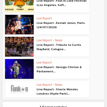
Live Report : Fool In Love Festival
(Los Angeles, SoFi...
Live Report
Live Report : Keziah Jones, Paris
(24/07/2024)
Live Report
•
News
Live Report : Tribute to Curtis
Mayfield, Cologne...
Live Report
Live Report : George Clinton &
Parliament...
Live Report
•
News
Live Report : Stevie Wonder,
Londres (Hyde Park)...