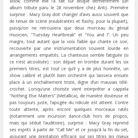
Book
, comme elle l’a fait sur disque dernièrement (un
album tribute paru le 28 novembre chez Anti). Première
surprise : Macy Gray doit changer d’avis aussi souvent que
de tenue de scène (exubérantes et flashy, pour la plupart),
puisqu’on ne retrouvera que deux morceau du génial
musicien, ”Tuesday Heartbreak” et “You and I”. Un peu
maigre, tout autant que la voix faible qui chante ce soir,
recouverte par une instrumentation souvent lourde en
arrangements empattés. La chanteuse semble fatiguée (si
ce n’est alcoolisée) : son départ en trombe durant les six
premiers titres, est tout ce qu’il y a de plus honnête, un
show calibré et plutôt bien orchestré qui laissera ensuite
place à un enchaînement triste, digne d’un mauvais télé-
crochet. Lorsqu’une choriste vient interpréter a cappela
”Nothing Else Matters” (Metallica), de manière douteuse et
pas toujours juste, l’apogée du ridicule est atteint. Contre
toute attente, après encore quelques morceaux ratés
(notamment une incursion dance-club hors de propos,
mais qui séduit l’auditoire), surprise : Macy Gray reprend
ses esprits à partir de ”Call Me” et ce jusqu’à la fin du set,
assurant une prestation efficace sur ses titres les mieux