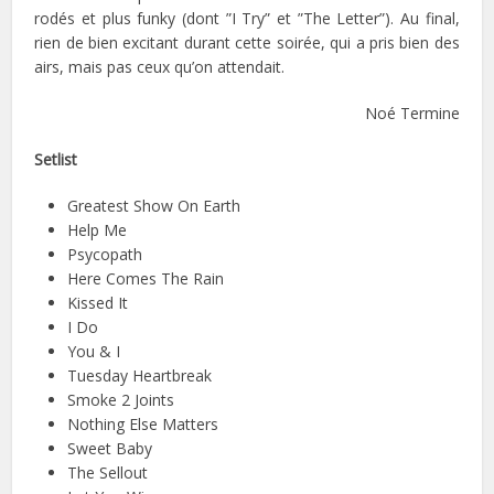
rodés et plus funky (dont ”I Try” et ”The Letter”). Au final,
rien de bien excitant durant cette soirée, qui a pris bien des
airs, mais pas ceux qu’on attendait.
Noé Termine
Setlist
Greatest Show On Earth
Help Me
Psycopath
Here Comes The Rain
Kissed It
I Do
You & I
Tuesday Heartbreak
Smoke 2 Joints
Nothing Else Matters
Sweet Baby
The Sellout