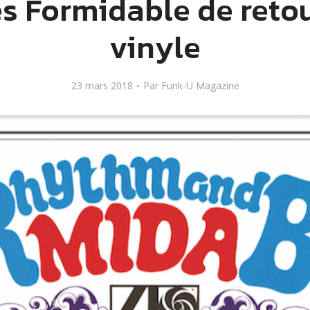
s Formidable de reto
vinyle
23 mars 2018
Par
Funk-U Magazine