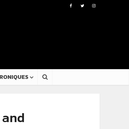
RONIQUES
 and