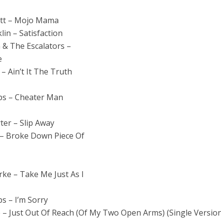
ett – Mojo Mama
in – Satisfaction
 & The Escalators –
e
– Ain’t It The Truth
ips – Cheater Man
er – Slip Away
– Broke Down Piece Of
e – Take Me Just As I
ps – I’m Sorry
– Just Out Of Reach (Of My Two Open Arms) (Single Versio