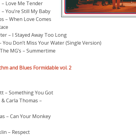
 – Love Me Tender
– You’re Still My Baby
ips – When Love Comes
ace
ter – I Stayed Away Too Long
– You Don’t Miss Your Water (Single Version)
 The MG’s – Summertime
hm and Blues Formidable vol. 2
tt – Something You Got
 & Carla Thomas –
s – Can Your Monkey
lin – Respect