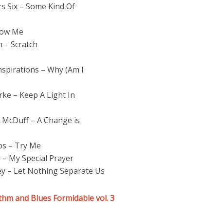
s Six – Some Kind Of
how Me
 – Scratch
spirations – Why (Am I
e – Keep A Light In
 McDuff – A Change is
ps – Try Me
 – My Special Prayer
y – Let Nothing Separate Us
hm and Blues Formidable vol. 3