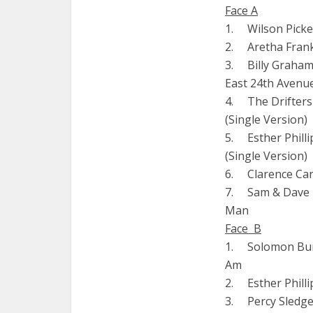
Face A
1. Wilson Pick
2. Aretha Frankl
3. Billy Graham
East 24th Avenu
4. The Drifters 
(Single Version)
5. Esther Phill
(Single Version)
6. Clarence Cart
7. Sam & Dave 
Man
Face B
1. Solomon Burk
Am
2. Esther Philli
3. Percy Sledge 