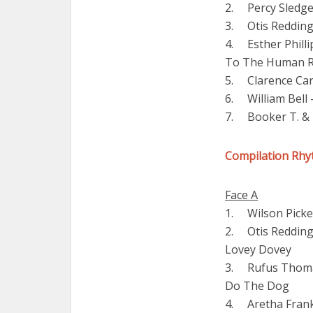
2. Percy Sledge
3. Otis Redding 
4. Esther Phill
To The Human R
5. Clarence Car
6. William Bell 
7. Booker T. &
Compilation Rhyt
Face A
1. Wilson Picke
2. Otis Redding
Lovey Dovey
3. Rufus Thoma
Do The Dog
4. Aretha Frank