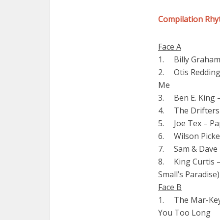
Compilation Rhyt
Face A
1. Billy Graham
2. Otis Redding
Me
3. Ben E. King –
4. The Drifters
5. Joe Tex – P
6. Wilson Picke
7. Sam & Dave 
8. King Curtis –
Small’s Paradise)
Face B
1. The Mar-Keys
You Too Long