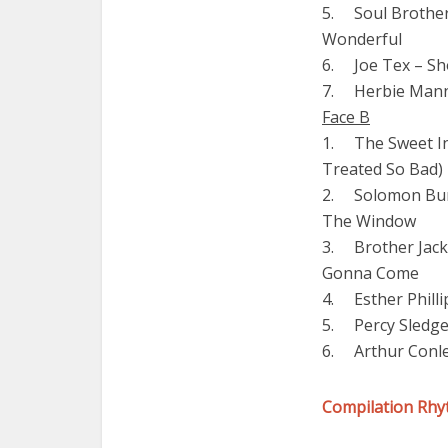
5. Soul Brother
Wonderful
6. Joe Tex – S
7. Herbie Mann
Face B
1. The Sweet In
Treated So Bad)
2. Solomon Burk
The Window
3. Brother Jack
Gonna Come
4. Esther Philli
5. Percy Sledge
6. Arthur Conle
Compilation Rhyt