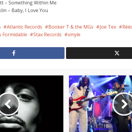
tt – Something Within Me
in – Baby, I Love You
n
Atlantic Records
Booker T & the MGs
Joe Tex
Rééd
s Formidable
Stax Records
vinyle