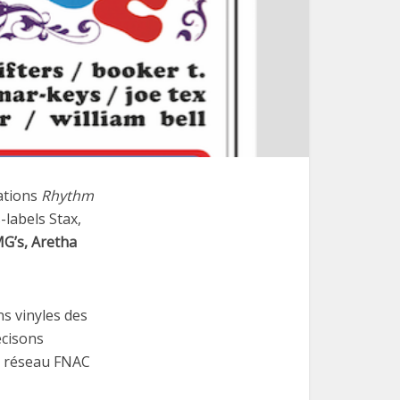
lations
Rhythm
-labels Stax,
G’s, Aretha
ns vinyles des
écisons
le réseau FNAC