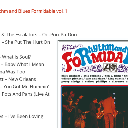
hm and Blues Formidable vol. 1
 & The Escalators – Oo-Poo-Pa-Doo
 – She Put The Hurt On
 What Is Soul?
 – Baby What I Mean
apa Was Too
tt – New Orleans
– You Got Me Hummin’
 Pots And Pans (Live At
 – I’ve Been Loving