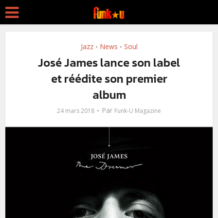
Jazz
News
Soul
•
•
José James lance son label
et réédite son premier
album
Par
24 mars 2018
Funk-U Magazine