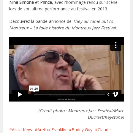
Nina Simone
et
Prince
, avec l’hommage rendu sur scène
lors de son ultime performance au festival en 2013.
Découvrez la bande-annonce de
They all came out to
Montreux
–
La folle histoire du Montreux Jazz Festival.
(Crédit photo : Montreux Jazz Festival/Marc
Ducrest/Keystone)
Alicia Keys
Aretha Franklin
Buddy Guy
Claude