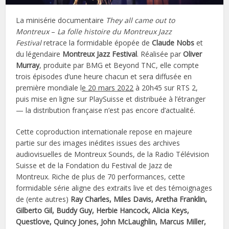
La minisérie documentaire
They all came out to
Montreux
–
La folle histoire du Montreux Jazz
Festival
retrace la formidable épopée de
Claude Nobs
et
du légendaire
Montreux Jazz Festival
. Réalisée par
Oliver
Murray
, produite par BMG et Beyond TNC, elle compte
trois épisodes d’une heure chacun et sera diffusée en
première mondiale l
e 20 mars 2022
à 20h45 sur RTS 2,
puis mise en ligne sur PlaySuisse et distribuée à l’étranger
— la distribution française n’est pas encore d’actualité.
Cette coproduction internationale repose en majeure
partie sur des images inédites issues des archives
audiovisuelles de Montreux Sounds, de la Radio Télévision
Suisse et de la Fondation du Festival de Jazz de
Montreux. Riche de plus de 70 performances, cette
formidable série aligne des extraits live et des témoignages
de (ente autres)
Ray Charles, Miles Davis, Aretha Franklin,
Gilberto Gil, Buddy Guy, Herbie Hancock, Alicia Keys,
Questlove, Quincy Jones, John McLaughlin, Marcus Miller,