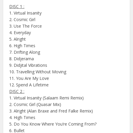
DISC 1 :
1. Virtual Insanity
2. Cosmic Girl
3. Use The Force
4. Everyday
5. Alright
6. High Times
7. Drifting Along
8. Didjerama
9. Didjital Vibrations
10. Travelling Without Moving
11. You Are My Love
12. Spend A Lifetime
DISC 2 :
1. Virtual Insanity (Salaam Remi Remix)
2. Cosmic Girl (Quasar Mix)
3. Alright (Alan Braxe and Fred Falke Remix)
4. High Times
5. Do You Know Where You’re Coming From?
6. Bullet