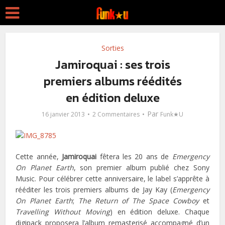
Sorties
Jamiroquai : ses trois
premiers albums réédités
en édition deluxe
Par
16 janvier 2013
2 Commentaires
Funk★U
Cette année,
Jamiroquai
fêtera les 20 ans de
Emergency
On Planet Earth
, son premier album publié chez Sony
Music. Pour célébrer cette anniversaire, le label s’apprête à
rééditer les trois premiers albums de Jay Kay (
Emergency
On Planet Earth
;
The Return of The Space Cowboy
et
Travelling Without Moving
) en édition deluxe. Chaque
digipack proposera l’album remasterisé accompagné d’un