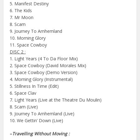
5. Manifest Destiny
6. The Kids
7. Mr Moon
8. Scam
9. Journey To Arnhemland
10. Morning Glory
11. Space Cowboy
DISC 2 :
1. Light Years (4 To Da Floor Mix)
2. Space Cowboy (David Morales Mix)
3. Space Cowboy (Demo Version)
4. Morning Glory (Instrumental)
5. Stillness In Time (Edit)
6. Space Clav
7. Light Years (Live at the Theatre Du Moulin)
8. Scam (Live)
9. Journey To Arnhemland (Live)
10. We Gettin’ Down (Live)
–
Travelling Without Moving :