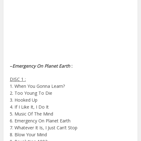
–
Emergency On Planet Earth
:
DISC 1 :
1. When You Gonna Learn?
2. Too Young To Die
3. Hooked Up
4. If I Like It, I Do It
5. Music Of The Mind
6. Emergency On Planet Earth
7. Whatever It Is, I Just Can’t Stop
8. Blow Your Mind