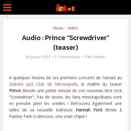
News
Vidéo
•
Audio : Prince “Screwdriver”
(teaser)
Par
16 janvier 2013
1 Commentaire
Funk★U
A quelques heures de ses premiers concerts de l’année au
Dakota Jazz Club de Minneapolis
, le maître du teaser
Prince
dévoile une petite minute de son nouveau titre rock
“Screwdriver”. Pas de doute, les fans minnéapolitains vont
en prendre plein les oreilles ! Retrouvez également une
vidéo de sa nouvelle batteuse
Hannah Ford
filmée à
Paisley Park ci-dessous, une vraie chipie !