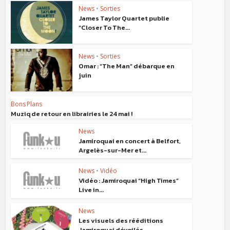
News
•
Sorties
James Taylor Quartet publie
“Closer To The...
News
•
Sorties
Omar : “The Man” débarque en
juin
Bons Plans
Muziq de retour en librairies le 24 mai !
News
Jamiroquai en concert à Belfort,
Argelès-sur-Mer et...
News
•
Vidéo
Vidéo : Jamiroquai “High Times”
Live in...
News
Les visuels des rééditions
Jamiroquai dévoilés