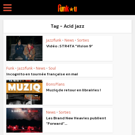
Tag - Acid jazz
Jazz/funk
•
News
•
Sorties
Vidéo : STR4TA “Vision 9“
Funk
•
Jazz/funk
•
News
•
Soul
Incognito en tournée française en mai
Bons Plans
Muziq de retour en librairies !
News
•
Sorties
Les Brand New Heavies publient
“Forward”...