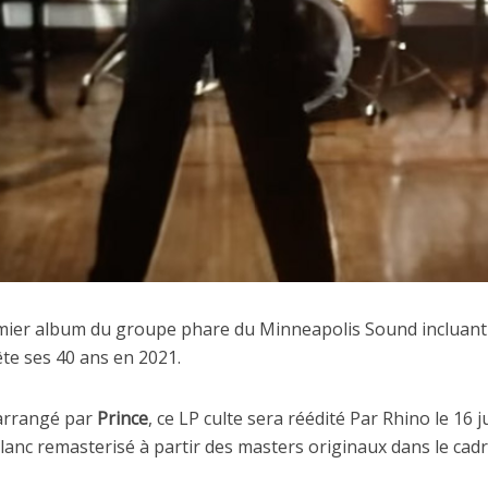
emier album du groupe phare du Minneapolis Sound incluan
fête ses 40 ans en 2021.
t arrangé par
Prince
, ce LP culte sera réédité Par Rhino le 16 j
lanc remasterisé à partir des masters originaux dans le cad