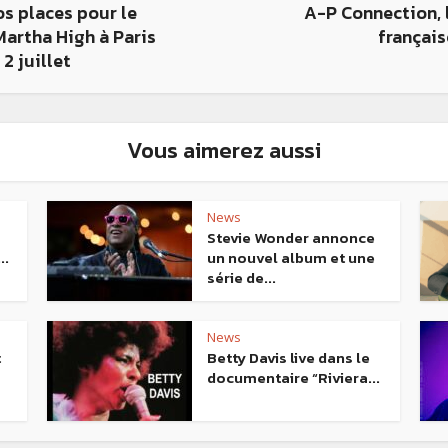
s places pour le
A-P Connection, l
Martha High à Paris
française
 2 juillet
Vous aimerez aussi
News
Stevie Wonder annonce
..
un nouvel album et une
série de...
News
t
Betty Davis live dans le
documentaire “Riviera...