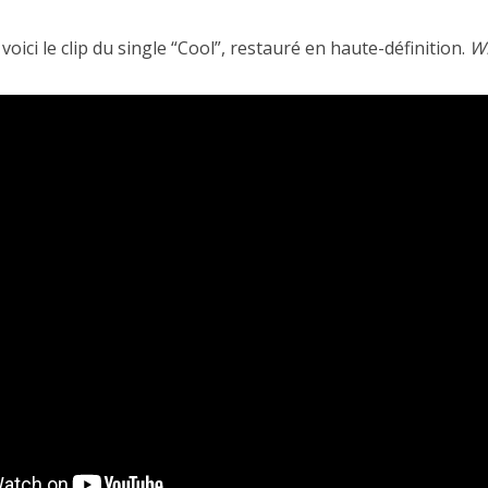
 voici le clip du single “Cool”, restauré en haute-définition.
Wh