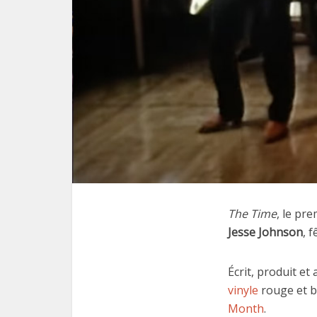
The Time
, le pr
Jesse Johnson
, 
Écrit, produit e
vinyle
rouge et b
Month
.