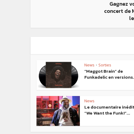
Gagnez vo
concert de 
le
News
Sorties
•
“Maggot Brain” de
Funkadelic en versions.
News
Le documentaire inédi
“We Want the Funk!”...