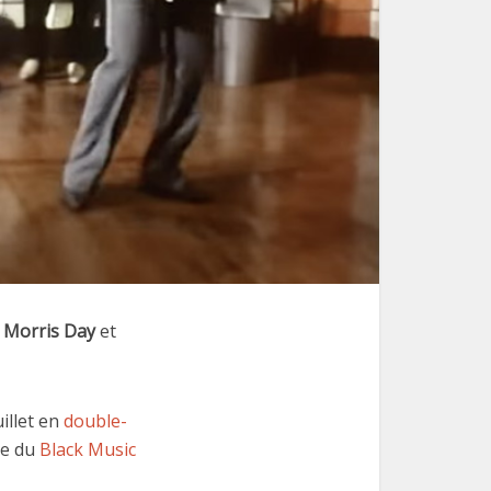
t
Morris Day
et
uillet en
double-
re du
Black Music