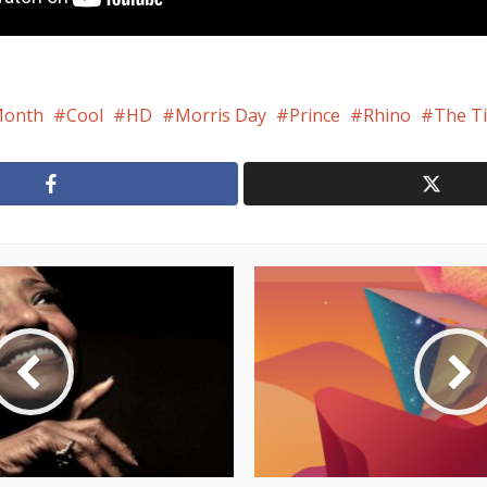
Month
Cool
HD
Morris Day
Prince
Rhino
The T