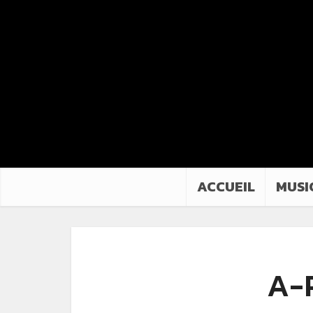
ACCUEIL
MUSI
A-P