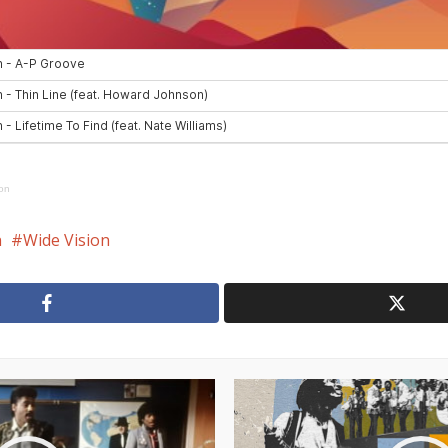
ion
n
Wide Vision