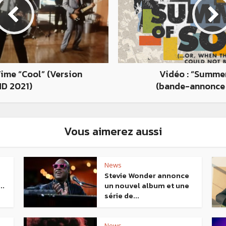
Time “Cool” (Version
Vidéo : “Summer
HD 2021)
(bande-annonce o
Vous aimerez aussi
News
Stevie Wonder annonce
..
un nouvel album et une
série de...
News