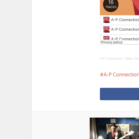
A-P Connection
·
Wide Vis
A-P Connectio