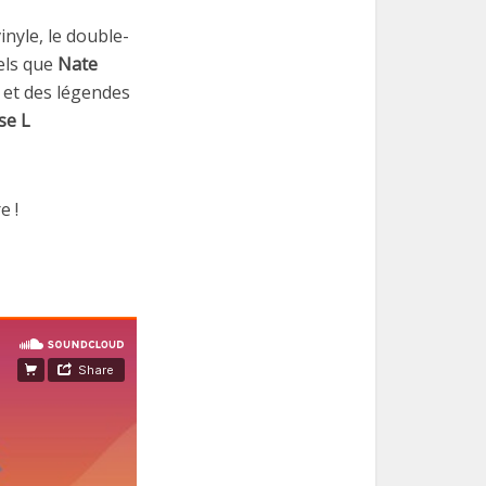
inyle, le double-
els que
Nate
et des légendes
se L
e !