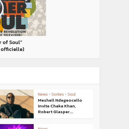
 of Soul”
fficielle)
News
Sorties
Soul
•
•
Meshell Ndegeocello
invite Chaka Khan,
Robert Glasper...
News