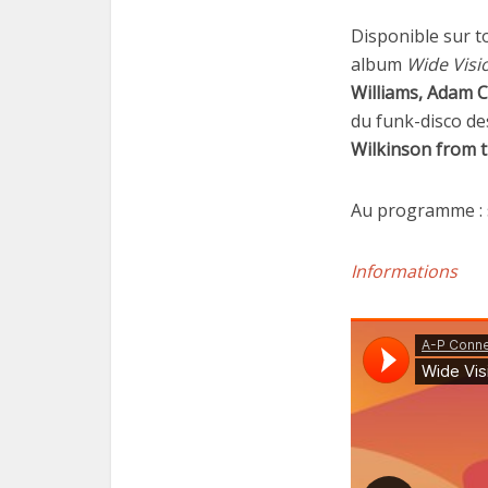
Disponible sur to
album
Wide Visi
Williams, Adam 
du funk-disco d
Wilkinson from t
Au programme : s
Informations