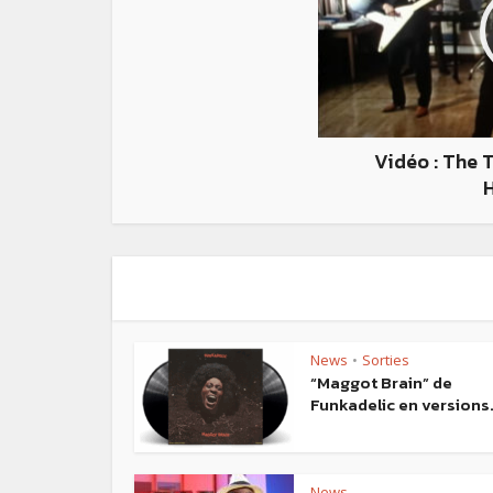
Vidéo : The 
News
Sorties
•
“Maggot Brain” de
Funkadelic en versions.
News