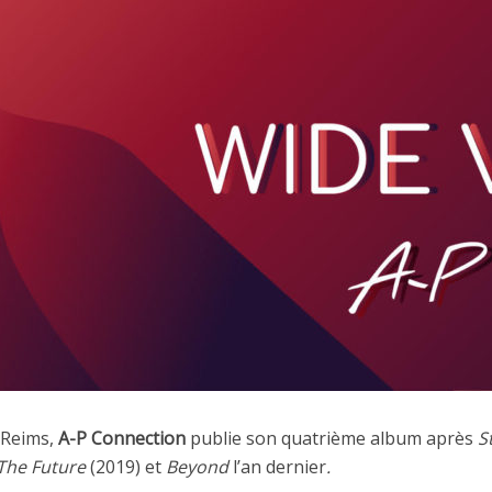
 Reims,
A-P Connection
publie son quatrième album après
St
The Future
(2019) et
Beyond
l’an dernier
.