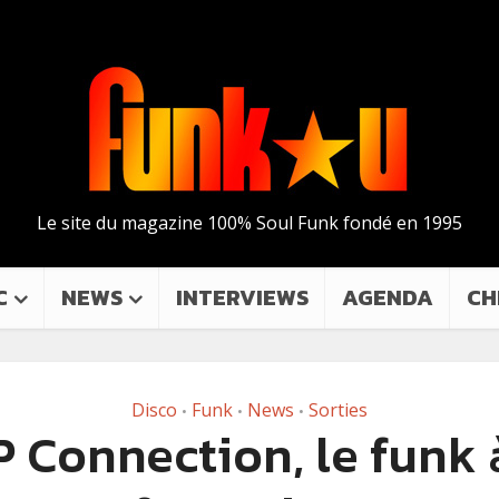
Le site du magazine 100% Soul Funk fondé en 1995
C
NEWS
INTERVIEWS
AGENDA
CH
Disco
Funk
News
Sorties
•
•
•
 Connection, le funk 