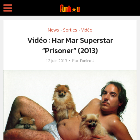
News
Sorties
Vidéo
•
•
Vidéo : Har Mar Superstar
“Prisoner” (2013)
Par
12 juin 2013
Funk★U