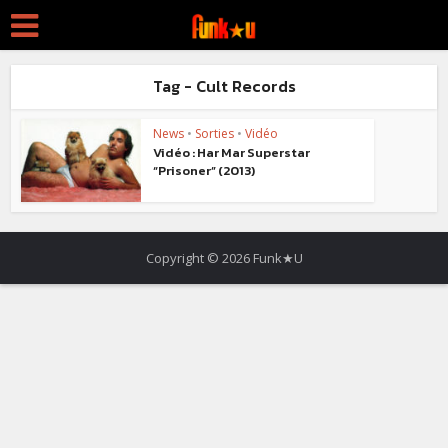
Tag - Cult Records
News
•
Sorties
•
Vidéo
Vidéo : Har Mar Superstar
“Prisoner” (2013)
Copyright © 2026 Funk★U