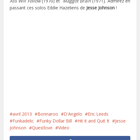
Ass Will Follow
(1970) et
Maggot Brain
(1971). Admirez en
passant ces solos Eddie Hazeliens de
Jesse Johnson
!
avril 2013
Bonnaroo
D'Angelo
Eric Leeds
Funkadelic
Funky Dollar Bill
Hit it and Quit It
Jesse
Johnson
Questlove
Video