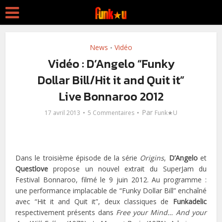
News
Vidéo
•
Vidéo : D’Angelo “Funky
Dollar Bill/Hit it and Quit it”
Live Bonnaroo 2012
Par
17 avril 2013
5 Commentaires
Funk★U
Dans le troisième épisode de la série
Origins
,
D’Angelo
et
Questlove
propose un nouvel extrait du SuperJam du
Festival Bonnaroo, filmé le 9 juin 2012. Au programme :
une performance implacable de “Funky Dollar Bill” enchaîné
avec “Hit it and Quit it”, deux classiques de
Funkadelic
respectivement présents dans
Free your Mind… And your