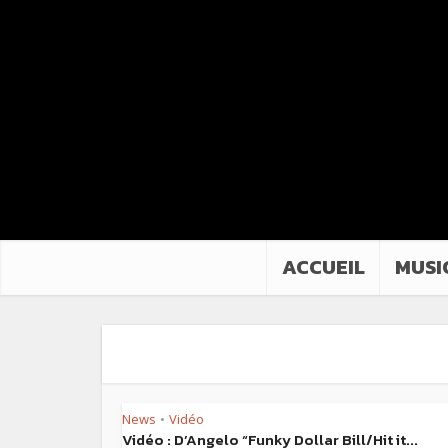
ACCUEIL
MUSI
News
Vidéo
•
Vidéo : D’Angelo “Funky Dollar Bill/Hit it...